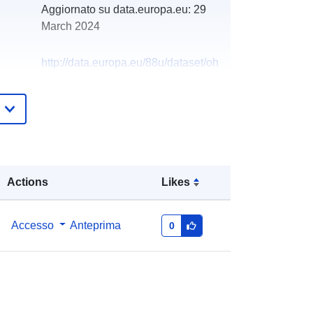
Aggiornato su data.europa.eu:
29
March 2024
http://data.europa.eu/88u/dataset/oh
_rechnungsabschluss-st-anton-an-
der-jessnitz-2009-statistik-austria
Actions
Likes
Accesso
Anteprima
0