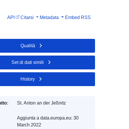
API
Citarsi
Metadata
Embed
RSS
Qualità
Set di dati simili
History
tto:
St. Anton an der Jeßnitz
Aggiunta a data.europa.eu:
30
March 2022