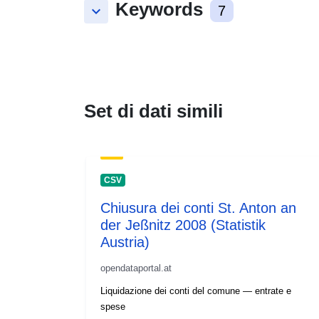
Keywords
keyboard_arrow_down
7
Set di dati simili
CSV
Chiusura dei conti St. Anton an
der Jeßnitz 2008 (Statistik
Austria)
opendataportal.at
Liquidazione dei conti del comune — entrate e
spese