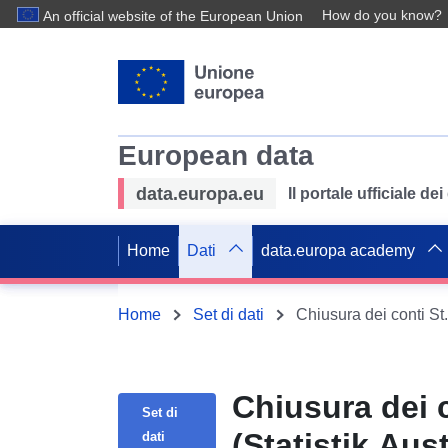
How do you know?
An official website of the European Union
European data
data.europa.eu
Il portale ufficiale de
Home
Dati
data.europa academy
Home
Set di dati
Chiusura dei conti St.
Chiusura dei 
Set di
(Statistik Aust
dati