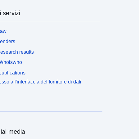
i servizi
law
tenders
esearch results
Whoiswho
ublications
sso all'interfaccia del fornitore di dati
ial media