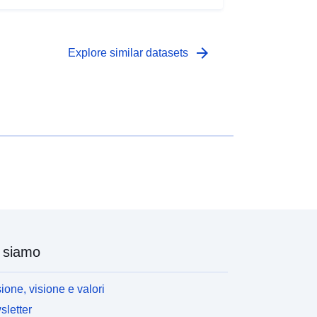
arrow_forward
Explore similar datasets
 siamo
ione, visione e valori
letter