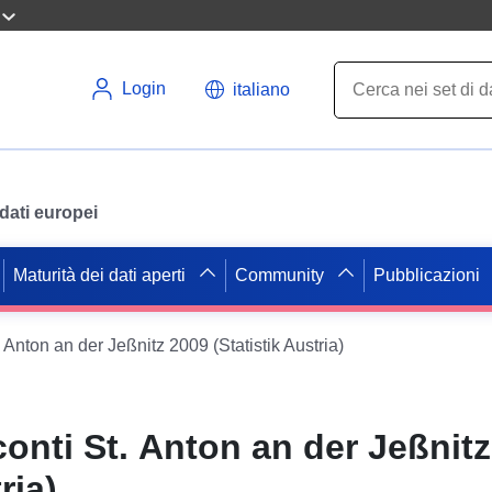
Login
italiano
i dati europei
Maturità dei dati aperti
Community
Pubblicazioni
 Anton an der Jeßnitz 2009 (Statistik Austria)
conti St. Anton an der Jeßnit
ria)