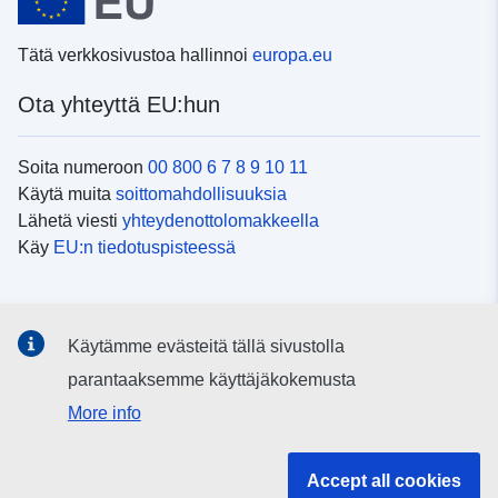
Tätä verkkosivustoa hallinnoi
europa.eu
Ota yhteyttä EU:hun
Soita numeroon
00 800 6 7 8 9 10 11
Käytä muita
soittomahdollisuuksia
Lähetä viesti
yhteydenottolomakkeella
Käy
EU:n tiedotuspisteessä
Sosiaalinen media
Käytämme evästeitä tällä sivustolla
EU
sosiaalisessa mediassa
parantaaksemme käyttäjäkokemusta
More info
EU:n toimielimet ja muut elimet
Accept all cookies