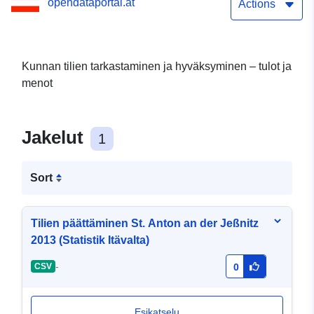
opendataportal.at
Actions
Kunnan tilien tarkastaminen ja hyväksyminen – tulot ja
menot
Jakelut
1
Sort
Tilien päättäminen St. Anton an der Jeßnitz
2013 (Statistik Itävalta)
-
CSV
0
Esikatselu