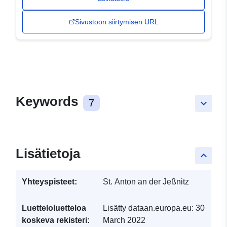
Sivustoon siirtymisen URL
Keywords
7
keyboard_arrow_down
Lisätietoja
keyboard_arrow_up
Yhteyspisteet:
St. Anton an der Jeßnitz
Luetteloluetteloa
Lisätty dataan.europa.eu:
30
koskeva rekisteri:
March 2022