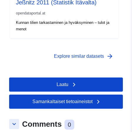
Jeßnitz 2011 (Statistik Itävalta)
opendataportal.at
Kunnan tilien tarkastaminen ja hyväksyminen – tulot ja
menot
arrow_forward
Explore similar datasets
Laatu
Samankaltaiset tietoaineistot
Comments
keyboard_arrow_down
0