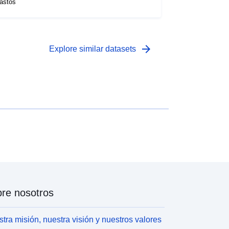
astos
arrow_forward
Explore similar datasets
re nosotros
tra misión, nuestra visión y nuestros valores