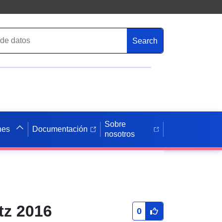
Search
Sobre
nes
Documentación
nosotros
tz 2016
0