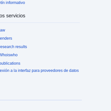
tín informativo
os servicios
law
tenders
esearch results
Whoiswho
ublications
xión a la interfaz para proveedores de datos