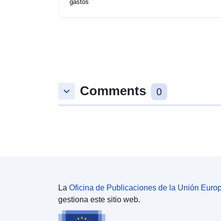
gastos
Comments
keyboard_arrow_down
0
La
Oficina de Publicaciones de la Unión Euro
gestiona este sitio web.