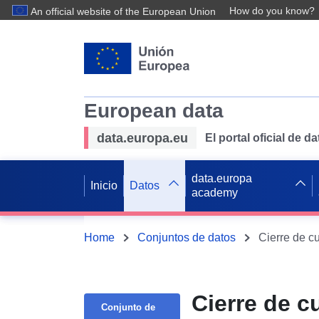
How do you know?
An official website of the European Union
European data
data.europa.eu
El portal oficial de 
data.europa
Inicio
Datos
academy
Home
Conjuntos de datos
Cierre de cu
Cierre de c
Conjunto de