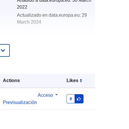
Añadido a data.europa.eu:
30 March
2022
Actualizado en data.europa.eu:
29
March 2024
http://data.europa.eu/88u/dataset/oh
_rechnungsabschluss-st-anton-an-
der-jessnitz-2016-statistik-austria
Actions
Likes
Acceso
0
Previsualización