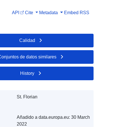
API
Cite
Metadata
Embed
RSS
Calidad
Conjuntos de datos similares
History
St. Florian
Añadido a data.europa.eu:
30 March
2022