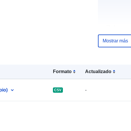
uriRef:
Mostrar más
Formato
Actualizado
pio)
-
CSV