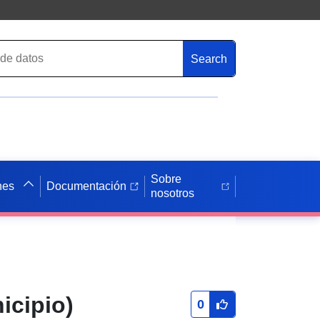
Search
Sobre
nes
Documentación
nosotros
icipio)
0