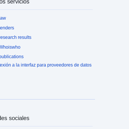
os servicios
law
tenders
esearch results
Whoiswho
ublications
xión a la interfaz para proveedores de datos
es sociales