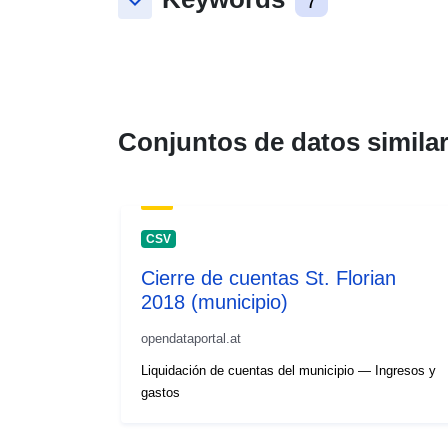
keyboard_arrow_down
7
Conjuntos de datos simila
CSV
Cierre de cuentas St. Florian
2018 (municipio)
opendataportal.at
Liquidación de cuentas del municipio — Ingresos y
gastos