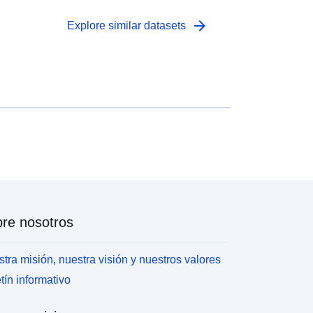
arrow_forward
Explore similar datasets
re nosotros
tra misión, nuestra visión y nuestros valores
tín informativo