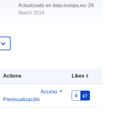
Actualizado en data.europa.eu:
29
March 2024
http://data.europa.eu/88u/dataset/oh
_rechnungsabschluss-st-florian-
2016-gemeinde
Actions
Likes
Acceso
0
Previsualización