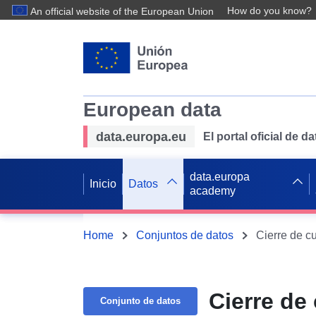
How do you know?
An official website of the European Union
European data
data.europa.eu
El portal oficial de 
data.europa
Inicio
Datos
academy
Home
Conjuntos de datos
Cierre de c
Cierre de
Conjunto de datos