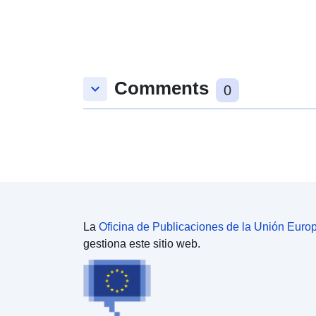
Comments
keyboard_arrow_down
0
La
Oficina de Publicaciones de la Unión Euro
gestiona este sitio web.