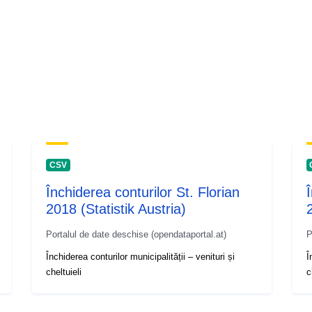
CSV
Închiderea conturilor St. Florian
2018 (Statistik Austria)
Portalul de date deschise (opendataportal.at)
P
Închiderea conturilor municipalității – venituri și
Î
cheltuieli
c