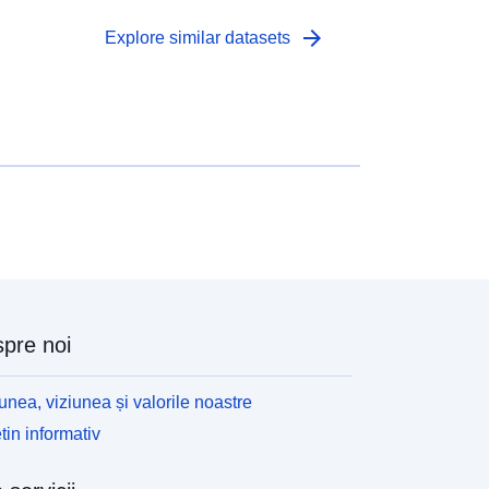
arrow_forward
Explore similar datasets
pre noi
unea, viziunea și valorile noastre
tin informativ