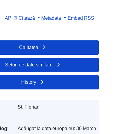
API
Citează
Metadata
Embed
RSS
Calitatea
Seturi de date similare
History
St. Florian
log:
Adăugat la data.europa.eu:
30 March