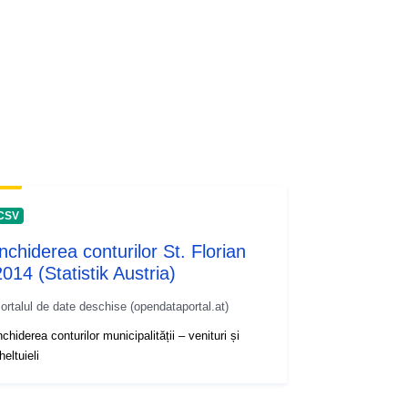
CSV
Închiderea conturilor St. Florian
2014 (Statistik Austria)
ortalul de date deschise (opendataportal.at)
nchiderea conturilor municipalității – venituri și
heltuieli