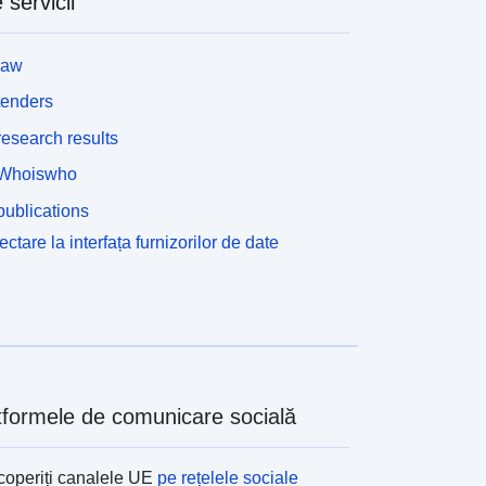
 servicii
law
tenders
esearch results
Whoiswho
ublications
ctare la interfața furnizorilor de date
tformele de comunicare socială
operiți canalele UE
pe rețelele sociale