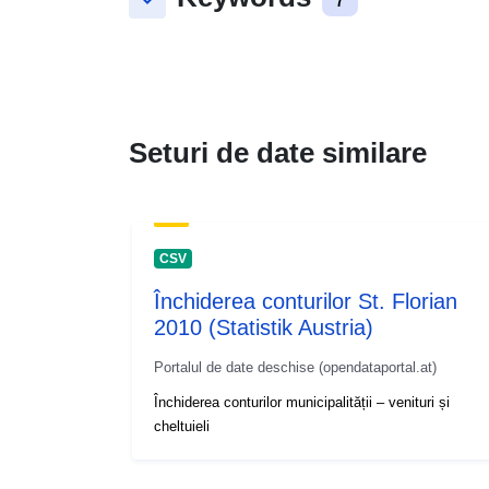
keyboard_arrow_down
Seturi de date similare
CSV
Închiderea conturilor St. Florian
2010 (Statistik Austria)
Portalul de date deschise (opendataportal.at)
Închiderea conturilor municipalității – venituri și
cheltuieli