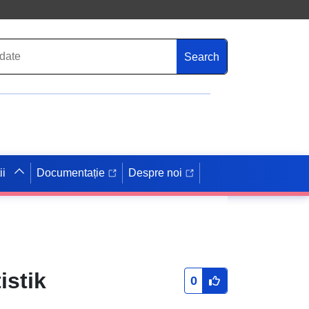
Search
ii
Documentație
Despre noi
istik
0