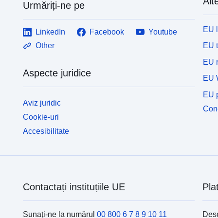
Alte
Urmăriți-ne pe
EU 
LinkedIn
Facebook
Youtube
EU 
Other
EU r
Aspecte juridice
EU 
EU p
Aviz juridic
Cone
Cookie-uri
Accesibilitate
Contactați instituțiile UE
Pla
Sunați-ne la numărul
00 800 6 7 8 9 10 11
Desc