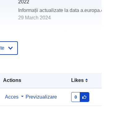
2022
Informații actualizate la data a.europa.eu:
29 March 2024
http://data.europa.eu/88u/dataset/oh
_rechnungsabschluss-st-florian-
te
2016
Actions
Likes
Acces
Previzualizare
0