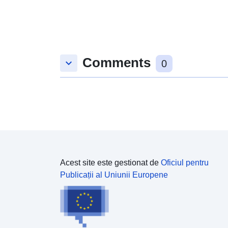
Comments
keyboard_arrow_down
0
Acest site este gestionat de
Oficiul pentru
Publicații al Uniunii Europene