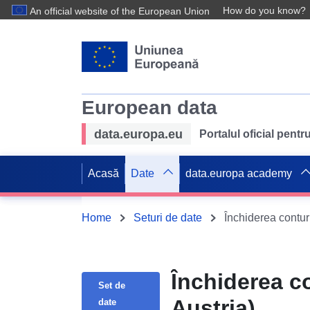
How do you know?
An official website of the European Union
European data
data.europa.eu
Portalul oficial pent
Acasă
Date
data.europa academy
Home
Seturi de date
Închiderea conturi
Închiderea co
Set de
Austria)
date