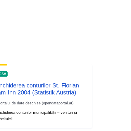
CSV
Închiderea conturilor St. Florian
am Inn 2004 (Statistik Austria)
ortalul de date deschise (opendataportal.at)
nchiderea conturilor municipalității – venituri și
heltuieli