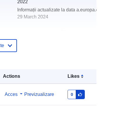
2022
Informații actualizate la data a.europa.eu:
29 March 2024
http://data.europa.eu/88u/dataset/oh
_rechnungsabschluss-st-florian-am-
te
inn-2007
Actions
Likes
Acces
Previzualizare
0