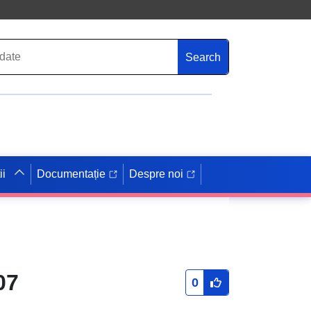
Search
ii
Documentație
Despre noi
07
0