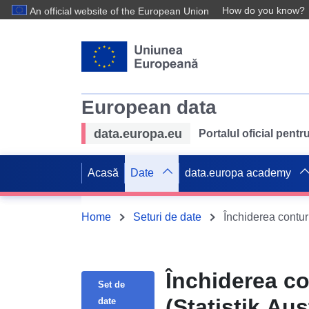
How do you know?
An official website of the European Union
European data
data.europa.eu
Portalul oficial pent
Acasă
Date
data.europa academy
Home
Seturi de date
Închiderea conturi
Închiderea co
Set de
(Statistik Aus
date