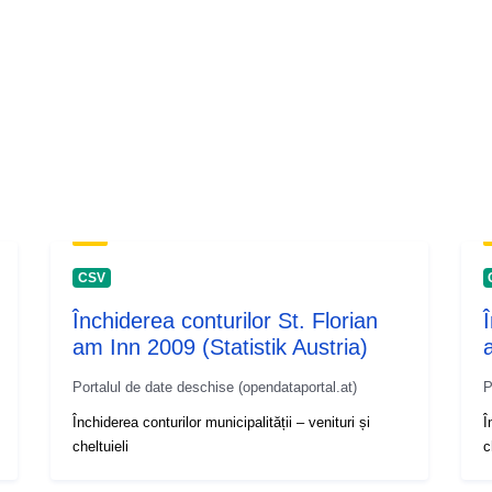
CSV
Închiderea conturilor St. Florian
am Inn 2009 (Statistik Austria)
Portalul de date deschise (opendataportal.at)
P
Închiderea conturilor municipalității – venituri și
Î
cheltuieli
c