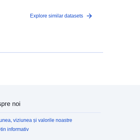
arrow_forward
Explore similar datasets
pre noi
unea, viziunea și valorile noastre
tin informativ