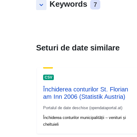
Keywords
keyboard_arrow_down
7
Seturi de date similare
CSV
Închiderea conturilor St. Florian
am Inn 2006 (Statistik Austria)
Portalul de date deschise (opendataportal.at)
Închiderea conturilor municipalității – venituri și
cheltuieli