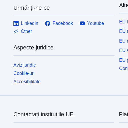
Alte
Urmăriți-ne pe
EU 
LinkedIn
Facebook
Youtube
EU 
Other
EU r
Aspecte juridice
EU 
EU p
Aviz juridic
Cone
Cookie-uri
Accesibilitate
Contactați instituțiile UE
Pla