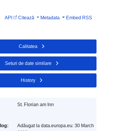
API
Citează
Metadata
Embed
RSS
Calitatea
Seturi de date similare
History
St. Florian am Inn
log:
Adăugat la data.europa.eu:
30 March