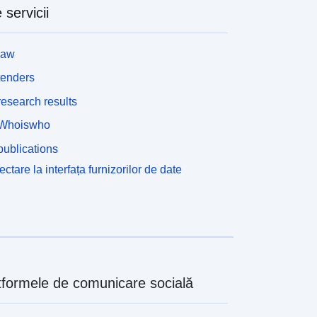
 servicii
law
tenders
esearch results
Whoiswho
ublications
ctare la interfața furnizorilor de date
tformele de comunicare socială