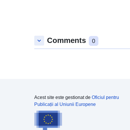
Comments
keyboard_arrow_down
0
Acest site este gestionat de
Oficiul pentru
Publicații al Uniunii Europene