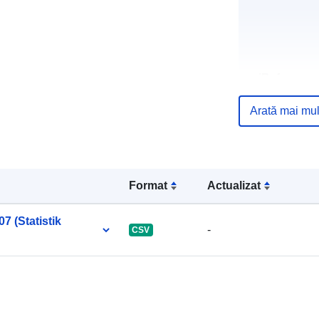
uriRef:
Arată mai mul
Format
Actualizat
7 (Statistik
-
CSV