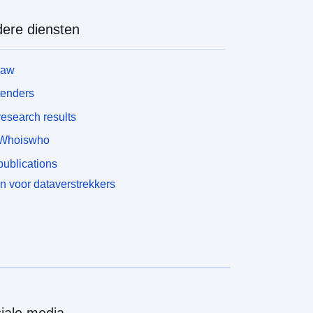
ere diensten
law
tenders
esearch results
Whoiswho
ublications
n voor dataverstrekkers
iale media