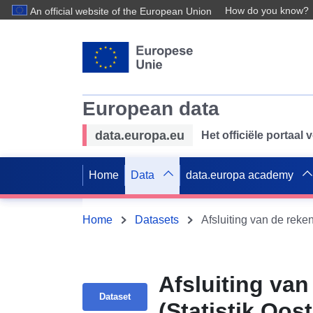
How do you know?
An official website of the European Union
European data
data.europa.eu
Het officiële portaal
Home
Data
data.europa academy
Home
Datasets
Afsluiting van de reken
Afsluiting van
Dataset
(Statistik Oost