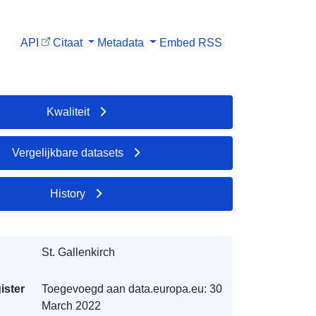
API
Citaat
Metadata
Embed
RSS
Kwaliteit
Vergelijkbare datasets
History
St. Gallenkirch
ister
Toegevoegd aan data.europa.eu:
30
March 2022