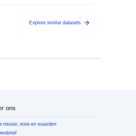
arrow_forward
Explore similar datasets
r ons
 missie, visie en waarden
wsbrief