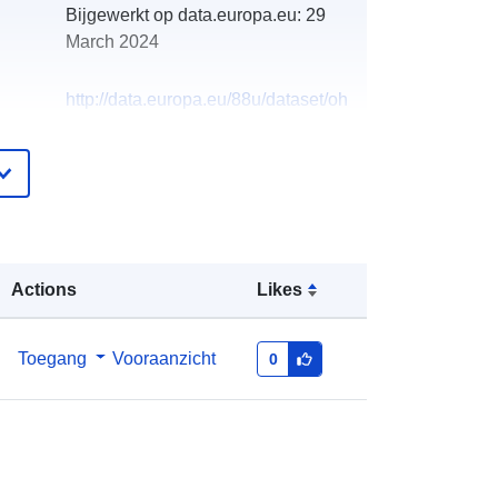
Bijgewerkt op data.europa.eu:
29
March 2024
http://data.europa.eu/88u/dataset/oh
_rechnungsabschluss-st-
gallenkirch-2004-statistik-austria
Actions
Likes
Toegang
Vooraanzicht
0