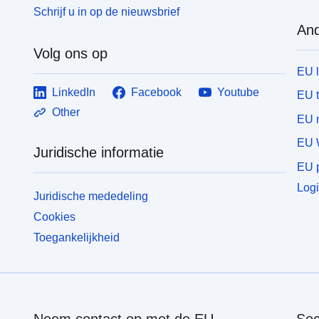
Schrijf u in op de nieuwsbrief
And
Volg ons op
EU 
LinkedIn
Facebook
Youtube
EU 
Other
EU r
EU 
Juridische informatie
EU p
Logi
Juridische mededeling
Cookies
Toegankelijkheid
Neem contact op met de EU
Soc