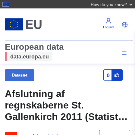
How do you know?
Log ind
European data
data.europa.eu
0
Datasæt
Afslutning af
regnskaberne St.
Gallenkirch 2011 (Statistik
Østrig)