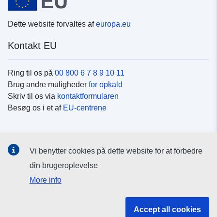
Dette website forvaltes af
europa.eu
Kontakt EU
Ring til os på
00 800 6 7 8 9 10 11
Brug andre muligheder
for opkald
Skriv til os via
kontaktformularen
Besøg os i et af
EU-centrene
Sociale medier
Vi benytter cookies på dette website for at forbedre
Søg efter EU's sider på
sociale medier
din brugeroplevelse
More info
EU-institutioner og -organer
Accept all cookies