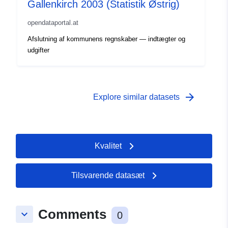
Gallenkirch 2003 (Statistik Østrig)
opendataportal.at
Afslutning af kommunens regnskaber — indtægter og
udgifter
arrow_forward
Explore similar datasets
Kvalitet
Tilsvarende datasæt
Comments
keyboard_arrow_down
0