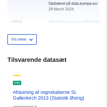
Opdateret på data.europa.eu:
29 March 2024
uriRef:
http://data.europa.eu/88u/dataset
st-gallenkirch-2011-statistik-austri
Vis mere
Tilsvarende datasæt
CSV
Afslutning af regnskaberne St.
Gallenkirch 2013 (Statistik Østrig)
opendataportal.at