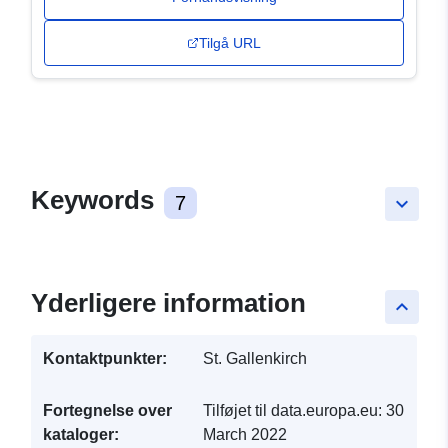
Tilgå URL
Keywords
7
keyboard_arrow_down
Yderligere information
keyboard_arrow_up
Kontaktpunkter:
St. Gallenkirch
Fortegnelse over
Tilføjet til data.europa.eu:
30
kataloger:
March 2022