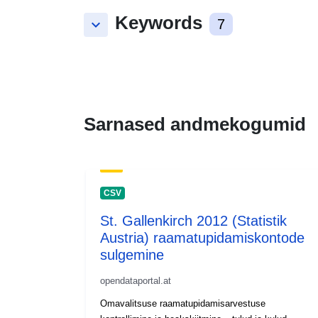
Keywords
keyboard_arrow_down
7
Sarnased andmekogumid
CSV
St. Gallenkirch 2012 (Statistik
Austria) raamatupidamiskontode
sulgemine
opendataportal.at
Omavalitsuse raamatupidamisarvestuse