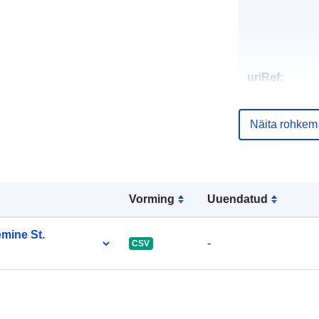
uriRef:
Näita rohkem
Vorming
Uuendatud
mine St.
-
CSV