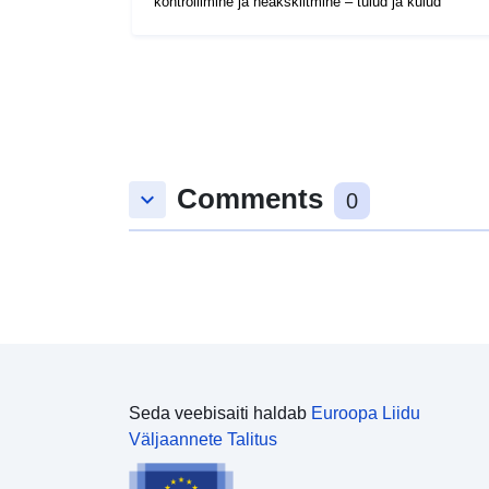
kontrollimine ja heakskiitmine – tulud ja kulud
Comments
keyboard_arrow_down
0
Seda veebisaiti haldab
Euroopa Liidu
Väljaannete Talitus