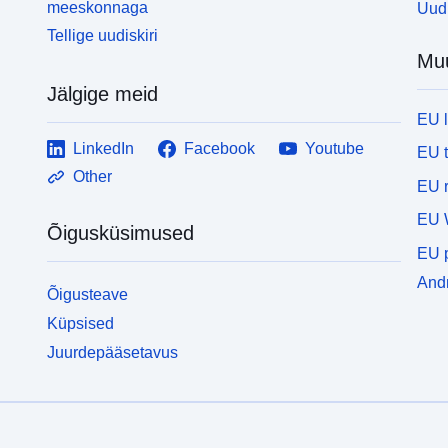
meeskonnaga
Uudi
Tellige uudiskiri
Mu
Jälgige meid
EU 
LinkedIn
Facebook
Youtube
EU 
Other
EU r
EU 
Õigusküsimused
EU p
Andm
Õigusteave
Küpsised
Juurdepääsetavus