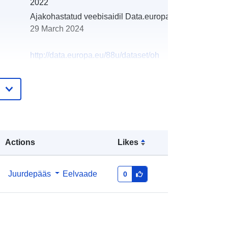
2022
Ajakohastatud veebisaidil Data.europa.eu:
29 March 2024
http://data.europa.eu/88u/dataset/oh
_rechnungsabschluss-st-
gallenkirch-2019-statistik-austria
Actions
Likes
Juurdepääs
Eelvaade
0