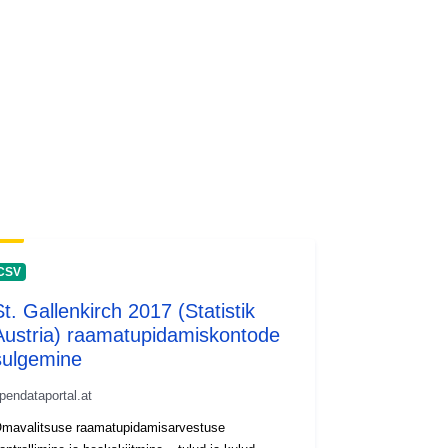
CSV
St. Gallenkirch 2017 (Statistik
Austria) raamatupidamiskontode
sulgemine
pendataportal.at
mavalitsuse raamatupidamisarvestuse