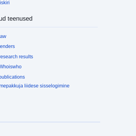
skiri
ud teenused
law
tenders
esearch results
Whoiswho
ublications
epakkuja liidese sisselogimine