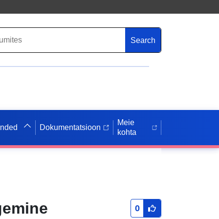
Search
Meie
anded
Dokumentatsioon
kohta
gemine
0