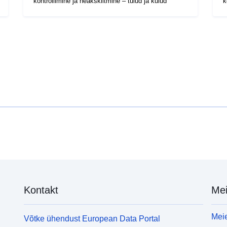
kontrollimine ja heakskiitmine – tulud ja kulud
k
Kontakt
Mei
Meie
Võtke ühendust European Data Portal