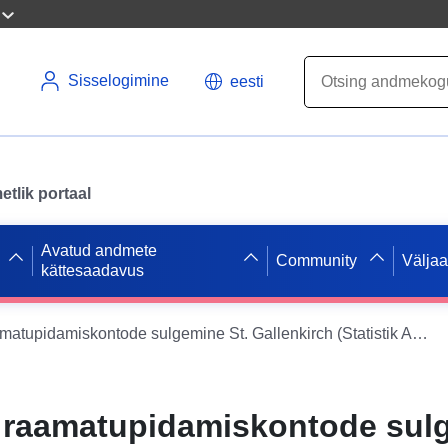
Sisselogimine
eesti
tlik portaal
Avatud andmete
Community
Välja
kättesaadavus
2019. aasta raamatupidamiskontode sulgemine St. Gallenkirch (Statistik Austria)
a raamatupidamiskontode sul