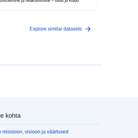
ontrollimine ja heakskiitmine – tulud ja kulud
arrow_forward
Explore similar datasets
e kohta
 missioon, visioon ja väärtused