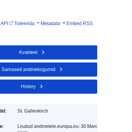
API
Tsiteerida
Metadata
Embed
RSS
Kvaliteet
Sarnased andmekogumid
History
id:
St. Gallenkirch
e:
Lisatud andmetele.europa.eu:
30 March