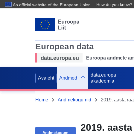
How do you know?
An official website of the European Union
European data
data.europa.eu
Euroopa andmete ame
data.europa
Avaleht
Andmed
akadeemia
Home
Andmekogumid
2019. aast
Andmekogum