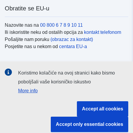
Obratite se EU-u
Nazovite nas na
00 800 6 7 8 9 10 11
Ili iskoristite neku od ostalih opcija za
kontakt telefonom
Pošaljite nam poruku
(obrazac za kontakt)
Posjetite nas u nekom od
centara EU-a
Društvene mreže
Koristimo kolačiće na ovoj stranici kako bismo
Potražite kanale EU-a na
društvenim mrežama
poboljšali vaše korisničko iskustvo
More info
Institucije i tijela EU-
Accept all cookies
Pretraživanje institucija i tijela EU-a
Accept only essential cookies