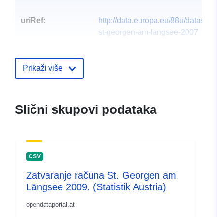
uriRef:
http://data.europa.eu/88u/dataset
st-georgen-am-langsee-2007
Prikaži više
Slični skupovi podataka
CSV
Zatvaranje računa St. Georgen am
Längsee 2009. (Statistik Austria)
opendataportal.at