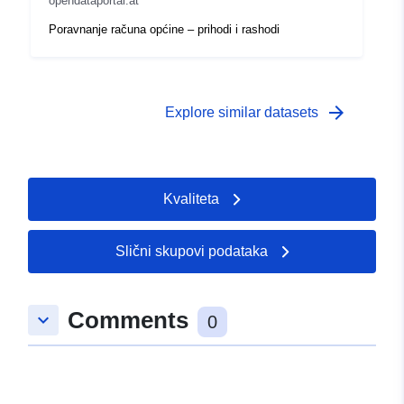
opendataportal.at
Poravnanje računa općine – prihodi i rashodi
arrow_forward
Explore similar datasets
Kvaliteta
Slični skupovi podataka
Comments
keyboard_arrow_down
0