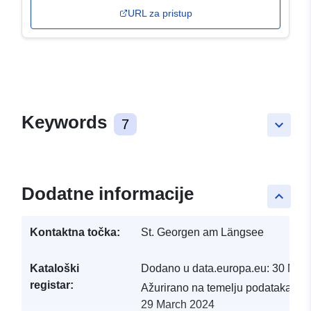
URL za pristup
Keywords
7
keyboard_arrow_down
Dodatne informacije
keyboard_arrow_up
Kontaktna točka:
St. Georgen am Längsee
Kataloški
Dodano u data.europa.eu:
30 Mar
registar:
Ažurirano na temelju podataka.eu
29 March 2024