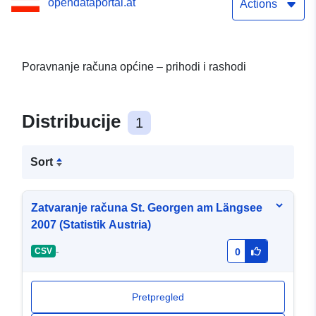
opendataportal.at
Actions
Poravnanje računa općine – prihodi i rashodi
Distribucije
1
Sort
Zatvaranje računa St. Georgen am Längsee
2007 (Statistik Austria)
-
CSV
0
Pretpregled