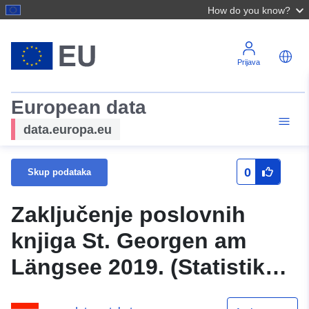
How do you know?
Prijava
European data
data.europa.eu
0
Skup podataka
Zaključenje poslovnih
knjiga St. Georgen am
Längsee 2019. (Statistik
Austria)