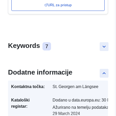
URL za pristup
Keywords
7
keyboard_arrow_down
Dodatne informacije
keyboard_arrow_up
Kontaktna točka:
St. Georgen am Längsee
Kataloški
Dodano u data.europa.eu:
30 Mar
registar:
Ažurirano na temelju podataka.eu
29 March 2024