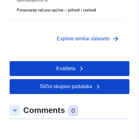
opendataportal.at
Poravnanje računa općine – prihodi i rashodi
arrow_forward
Explore similar datasets
Kvaliteta
Slični skupovi podataka
Comments
keyboard_arrow_down
0