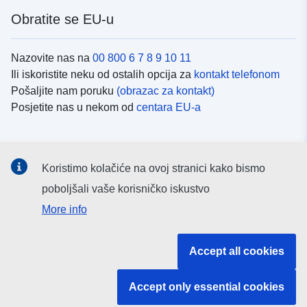
Obratite se EU-u
Nazovite nas na
00 800 6 7 8 9 10 11
Ili iskoristite neku od ostalih opcija za
kontakt telefonom
Pošaljite nam poruku
(obrazac za kontakt)
Posjetite nas u nekom od
centara EU-a
Društvene mreže
Koristimo kolačiće na ovoj stranici kako bismo
Potražite kanale EU-a na
društvenim mrežama
poboljšali vaše korisničko iskustvo
More info
Institucije i tijela EU-
Accept all cookies
Pretraživanje institucija i tijela EU-a
Accept only essential cookies