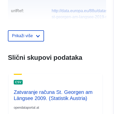
uriRef:
http://data.europa.eu/88u/dataset
st-georgen-am-langsee-2019-statist
Prikaži više
Slični skupovi podataka
CSV
Zatvaranje računa St. Georgen am
Längsee 2009. (Statistik Austria)
opendataportal.at