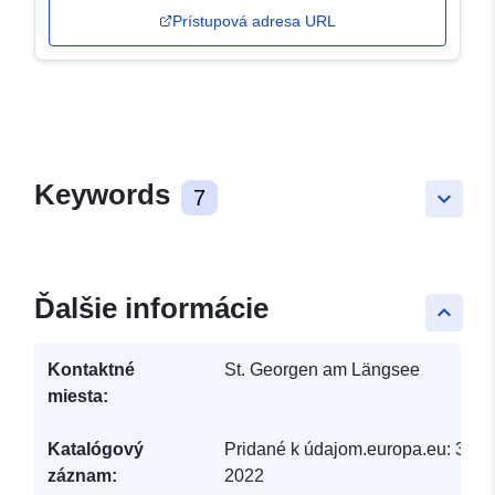
Prístupová adresa URL
Keywords
7
keyboard_arrow_down
Ďalšie informácie
keyboard_arrow_up
Kontaktné
St. Georgen am Längsee
miesta:
Katalógový
Pridané k údajom.europa.eu:
30 M
záznam:
2022