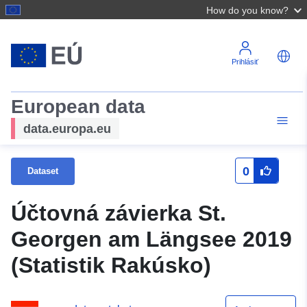
How do you know?
Prihlásiť
European data
data.europa.eu
0
Dataset
Účtovná závierka St.
Georgen am Längsee 2019
(Statistik Rakúsko)