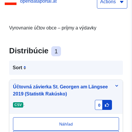
opendataportal.at
Actions
Vyrovnanie účtov obce – príjmy a výdavky
Distribúcie
1
Sort
Účtovná závierka St. Georgen am Längsee
2019 (Statistik Rakúsko)
-
CSV
0
Náhľad