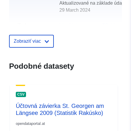
Aktualizované na základe údajov.
29 March 2024
uriRef:
http://data.europa.eu/88u/dataset
st-georgen-am-langsee-2019-statist
Zobraziť viac
Podobné datasety
CSV
Účtovná závierka St. Georgen am
Längsee 2009 (Statistik Rakúsko)
opendataportal.at