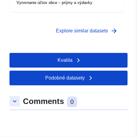
Vyrovnanie účtov obce – príjmy a výdavky
arrow_forward
Explore similar datasets
Kvalita
Podobné datasety
Comments
keyboard_arrow_down
0