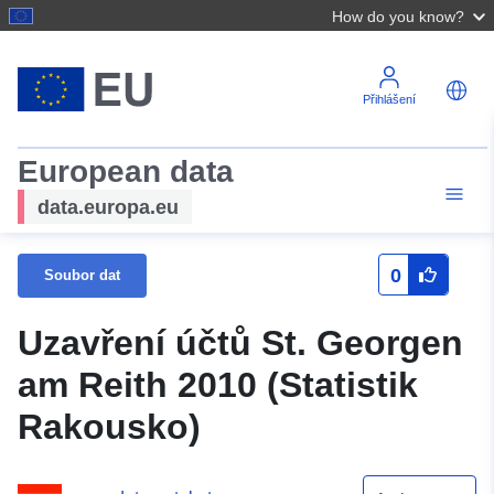
How do you know?
Přihlášení
European data
data.europa.eu
0
Soubor dat
Uzavření účtů St. Georgen
am Reith 2010 (Statistik
Rakousko)