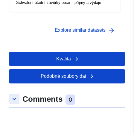
Schválení účetní závěrky obce – příjmy a výdaje
arrow_forward
Explore similar datasets
Kvalita
Podobné soubory dat
Comments
keyboard_arrow_down
0