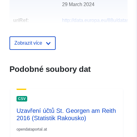
29 March 2024
uriRef:
http://data.europa.eu/88u/dataset
st-georgen-am-reith-2010-statistik-
Zobrazit více
Podobné soubory dat
CSV
Uzavření účtů St. Georgen am Reith
2016 (Statistik Rakousko)
opendataportal.at