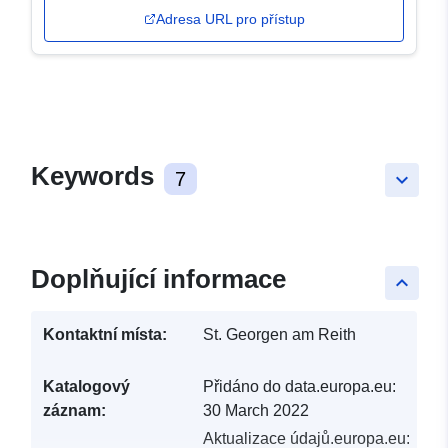
Adresa URL pro přístup
Keywords
7
keyboard_arrow_down
Doplňující informace
keyboard_arrow_up
Kontaktní místa:
St. Georgen am Reith
Katalogový
Přidáno do data.europa.eu:
záznam:
30 March 2022
Aktualizace údajů.europa.eu: