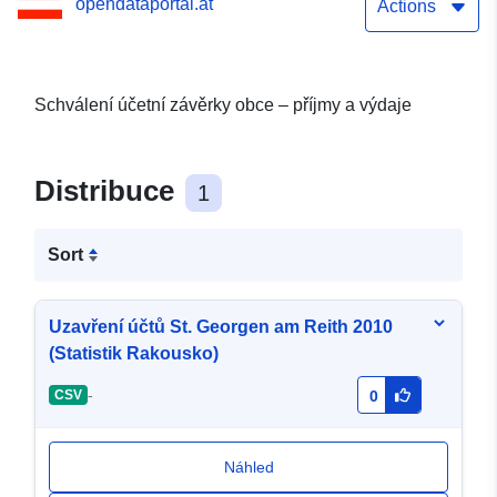
opendataportal.at
Actions
Schválení účetní závěrky obce – příjmy a výdaje
Distribuce
1
Sort
Uzavření účtů St. Georgen am Reith 2010
(Statistik Rakousko)
-
CSV
0
Náhled