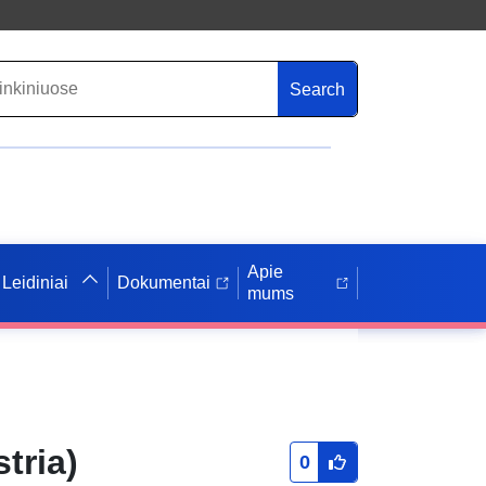
Search
Apie
Leidiniai
Dokumentai
mums
tria)
0