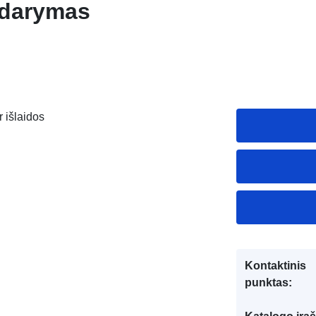
ždarymas
r išlaidos
Kontaktinis
punktas: