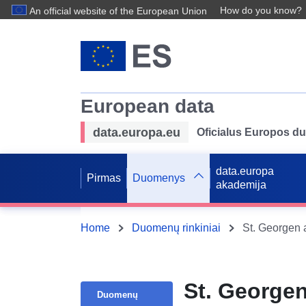
How do you know?
An official website of the European Union
European data
data.europa.eu
Oficialus Europos d
data.europa
Pirmas
Duomenys
akademija
Home
Duomenų rinkiniai
St. Georgen 
St. Georgen
Duomenų