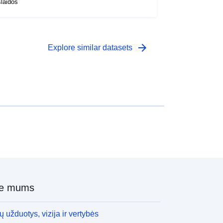
šlaidos
arrow_forward
Explore similar datasets
ie mums
 užduotys, vizija ir vertybės