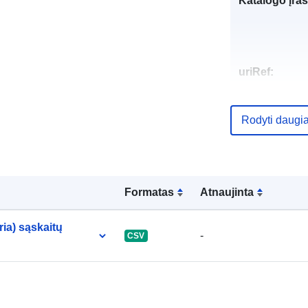
Katalogo įraš
uriRef:
Rodyti daugi
Formatas
Atnaujinta
ria) sąskaitų
-
CSV