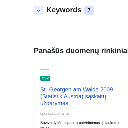
Keywords
keyboard_arrow_down
7
Panašūs duomenų rinkinia
CSV
St. Georgen am Walde 2009
(Statistik Austria) sąskaitų
uždarymas
opendataportal.at
Savivaldybės sąskaitų patvirtinimas. Įplaukos ir