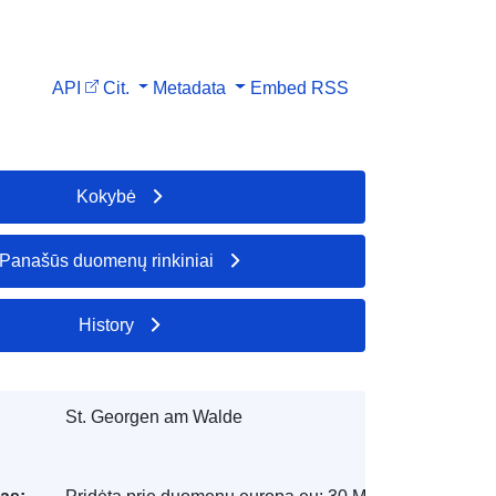
API
Cit.
Metadata
Embed
RSS
Kokybė
Panašūs duomenų rinkiniai
History
St. Georgen am Walde