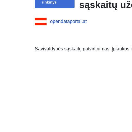
sąskaitų u
rinkinys
opendataportal.at
Savivaldybės sąskaitų patvirtinimas. Įplaukos i