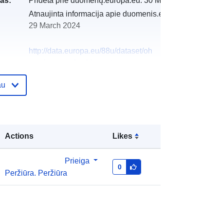
as:
Pridėta prie duomenų.europa.eu:
30 March 2022
Atnaujinta informacija apie duomenis.europa.eu:
29 March 2024
http://data.europa.eu/88u/dataset/oh
_rechnungsabschluss-st-georgen-
am-walde-2007
au
Actions
Likes
Prieiga
0
Peržiūra. Peržiūra