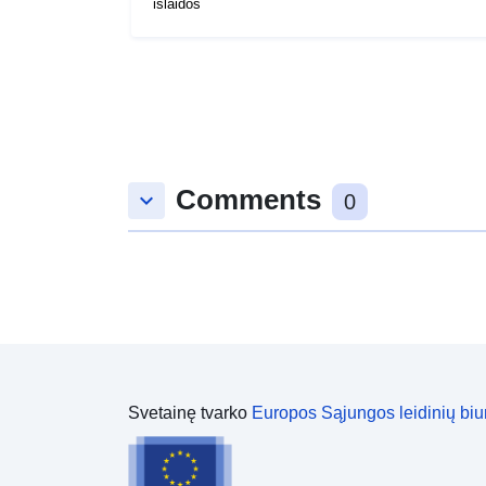
išlaidos
Comments
keyboard_arrow_down
0
Svetainę tvarko
Europos Sąjungos leidinių biu