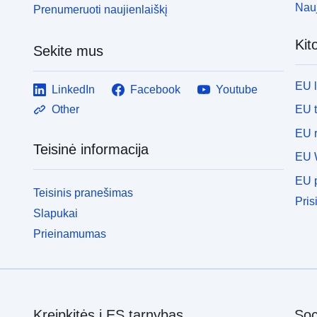
Nauj
Prenumeruoti naujienlaiškį
Kit
Sekite mus
EU 
LinkedIn
Facebook
Youtube
EU 
Other
EU r
Teisinė informacija
EU 
EU p
Teisinis pranešimas
Pris
Slapukai
Prieinamumas
Kreipkitės į ES tarnybas
Soci