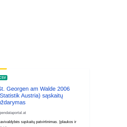
CSV
St. Georgen am Walde 2006
Statistik Austria) sąskaitų
uždarymas
pendataportal.at
avivaldybės sąskaitų patvirtinimas. Įplaukos ir