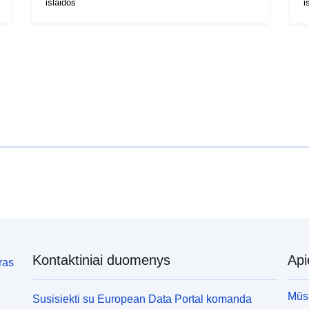
išlaidos
i
Kontaktiniai duomenys
Ap
ras
Mūsų
Susisiekti su European Data Portal komanda