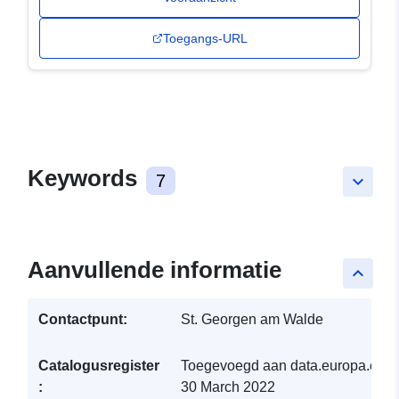
Toegangs-URL
Keywords
7
keyboard_arrow_down
Aanvullende informatie
keyboard_arrow_up
Contactpunt:
St. Georgen am Walde
Catalogusregister
Toegevoegd aan data.europa.eu:
:
30 March 2022