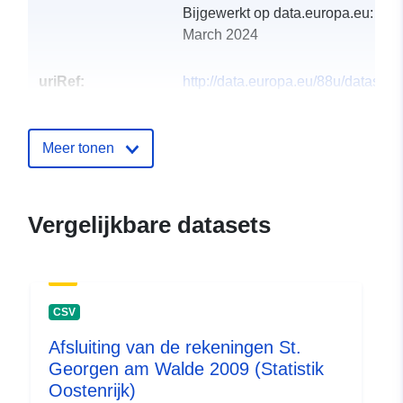
Bijgewerkt op data.europa.eu:
29
March 2024
uriRef:
http://data.europa.eu/88u/dataset
st-georgen-am-walde-2007
Meer tonen
Vergelijkbare datasets
CSV
Afsluiting van de rekeningen St.
Georgen am Walde 2009 (Statistik
Oostenrijk)