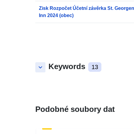
Zisk Rozpočet Účetní závěrka St. George
Inn 2024 (obec)
Keywords
keyboard_arrow_down
13
Podobné soubory dat