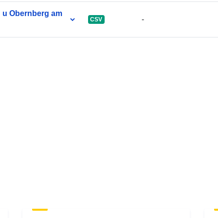
n u Obernberg am
-
CSV