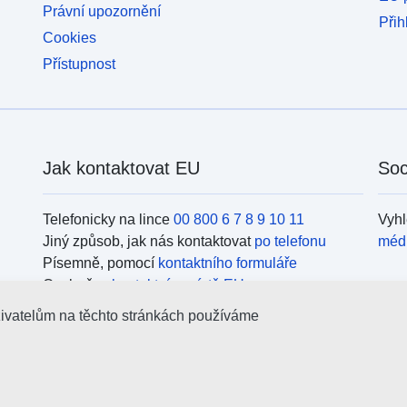
Právní upozornění
Přih
Cookies
Přístupnost
Jak kontaktovat EU
Soc
Telefonicky na lince
00 800 6 7 8 9 10 11
Vyhl
Jiný způsob, jak nás kontaktovat
po telefonu
méd
Písemně, pomocí
kontaktního formuláře
Osobně, v
kontaktním místě EU
Org
živatelům na těchto stránkách používáme
Vyhl