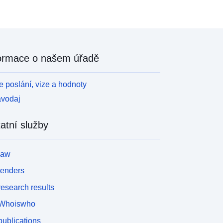
ormace o našem úřadě
 poslání, vize a hodnoty
avodaj
atní služby
law
tenders
esearch results
Whoiswho
ublications