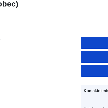
obec)
e
Kontaktní mís