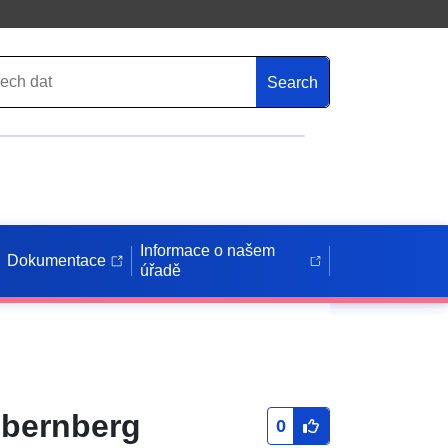
Search
Informace o našem
Dokumentace
úřadě
Obernberg
0