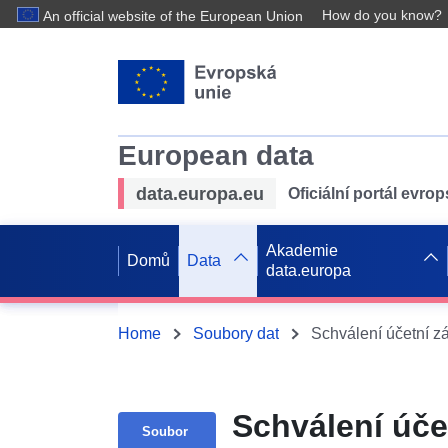
How do you know?
An official website of the European Union
European data
data.europa.eu
Oficiální portál evro
Akademie
Domů
Data
data.europa
Home
Soubory dat
Schválení účetní z
Schválení úče
Soubor