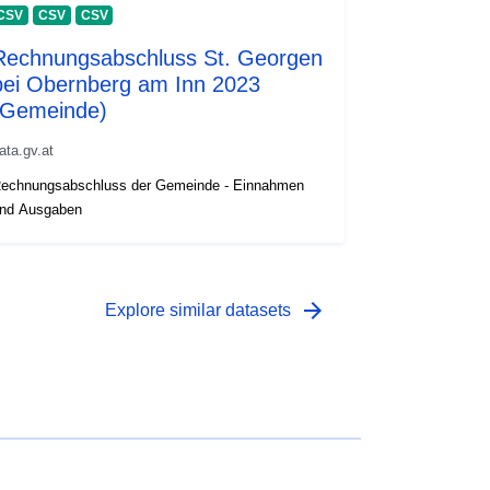
CSV
CSV
CSV
Rechnungsabschluss St. Georgen
bei Obernberg am Inn 2023
(Gemeinde)
ata.gv.at
echnungsabschluss der Gemeinde - Einnahmen
nd Ausgaben
arrow_forward
Explore similar datasets