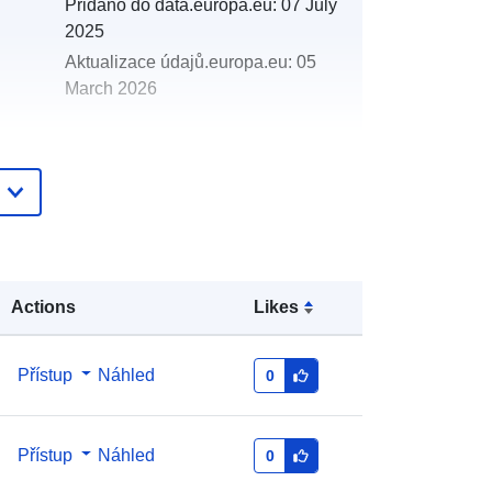
Přidáno do data.europa.eu:
07 July
2025
Aktualizace údajů.europa.eu:
05
March 2026
http://data.europa.eu/88u/dataset/oh
_rechnungsabschluss-st-georgen-
bei-obernberg-am-inn-2024-
gemeinde
Actions
Likes
Přístup
Náhled
0
Přístup
Náhled
0