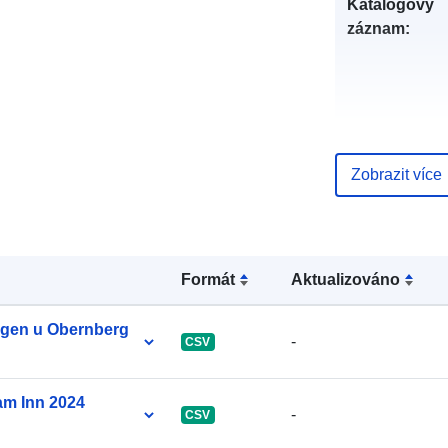
Katalogový
záznam:
uriRef:
Zobrazit více
Formát
Aktualizováno
orgen u Obernberg
-
CSV
am Inn 2024
-
CSV