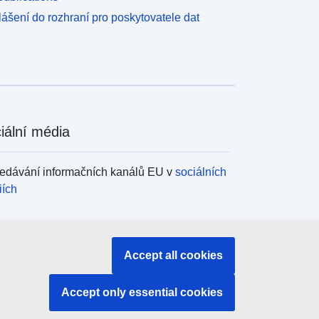
lášení do rozhraní pro poskytovatele dat
iální média
edávání informačních kanálů EU v
sociálních
iích
ány a instituce EU
Accept all cookies
edávání orgánů a institucí EU
Accept only essential cookies