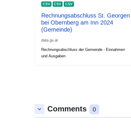
CSV
CSV
CSV
Rechnungsabschluss St. Georgen
bei Obernberg am Inn 2024
(Gemeinde)
data.gv.at
Rechnungsabschluss der Gemeinde - Einnahmen
und Ausgaben
Comments
keyboard_arrow_down
0