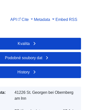
API
Cite
Metadata
Embed
RSS
Kvalita
Podobné soubory dat
History
ta:
41226 St. Georgen bei Obernberg
am Inn