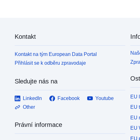
Kontakt
Inf
Naše
Kontakt na tým European Data Portal
Zpr
Přihlásit se k odběru zpravodaje
Ost
Sledujte nás na
EU 
LinkedIn
Facebook
Youtube
EU 
Other
EU r
Právní informace
EU 
EU p