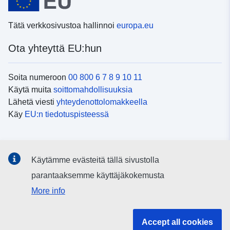
Tätä verkkosivustoa hallinnoi
europa.eu
Ota yhteyttä EU:hun
Soita numeroon
00 800 6 7 8 9 10 11
Käytä muita
soittomahdollisuuksia
Lähetä viesti
yhteydenottolomakkeella
Käy
EU:n tiedotuspisteessä
Sosiaalinen media
Käytämme evästeitä tällä sivustolla
EU
sosiaalisessa mediassa
parantaaksemme käyttäjäkokemusta
More info
EU:n toimielimet ja muut elimet
Accept all cookies