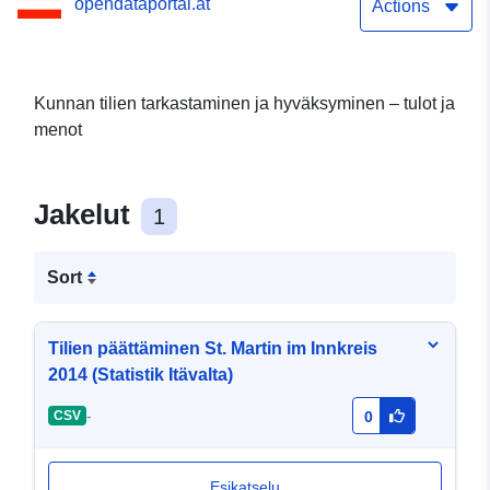
opendataportal.at
Actions
Kunnan tilien tarkastaminen ja hyväksyminen – tulot ja
menot
Jakelut
1
Sort
Tilien päättäminen St. Martin im Innkreis
2014 (Statistik Itävalta)
-
CSV
0
Esikatselu