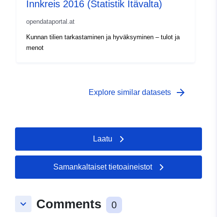
Innkreis 2016 (Statistik Itävalta)
opendataportal.at
Kunnan tilien tarkastaminen ja hyväksyminen – tulot ja
menot
arrow_forward
Explore similar datasets
Laatu
Samankaltaiset tietoaineistot
Comments
keyboard_arrow_down
0