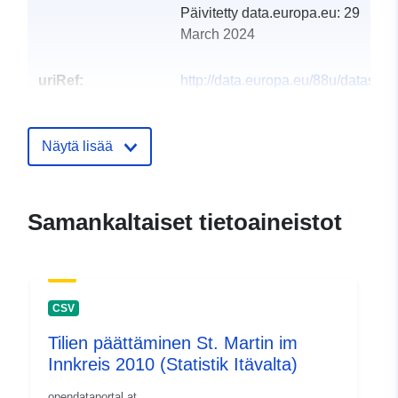
Päivitetty data.europa.eu:
29
March 2024
uriRef:
http://data.europa.eu/88u/dataset
st-martin-im-innkreis-2014
Näytä lisää
Samankaltaiset tietoaineistot
CSV
Tilien päättäminen St. Martin im
Innkreis 2010 (Statistik Itävalta)
opendataportal.at