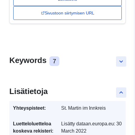
Sivustoon siirtymisen URL
Keywords
7
keyboard_arrow_down
Lisätietoja
keyboard_arrow_up
Yhteyspisteet:
St. Martin im Innkreis
Luetteloluetteloa
Lisätty dataan.europa.eu:
30
koskeva rekisteri:
March 2022