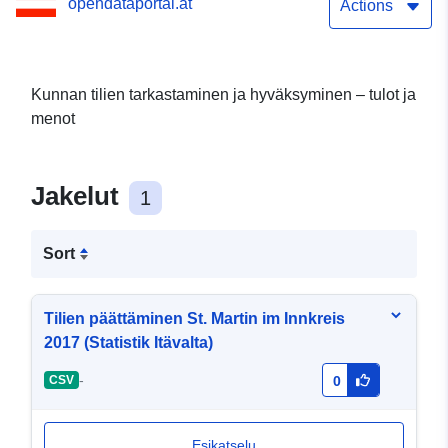
opendataportal.at
Actions
Kunnan tilien tarkastaminen ja hyväksyminen – tulot ja
menot
Jakelut
1
Sort
Tilien päättäminen St. Martin im Innkreis
2017 (Statistik Itävalta)
-
CSV
0
Esikatselu