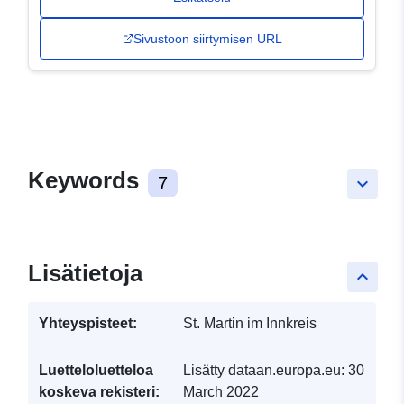
Sivustoon siirtymisen URL
Keywords
7
keyboard_arrow_down
Lisätietoja
keyboard_arrow_up
Yhteyspisteet:
St. Martin im Innkreis
Luetteloluetteloa
Lisätty dataan.europa.eu:
30
koskeva rekisteri:
March 2022