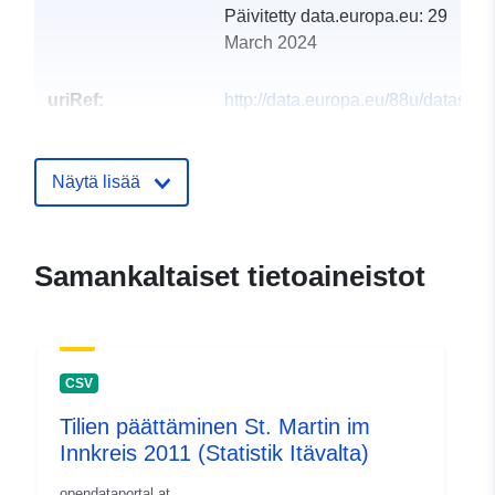
Päivitetty data.europa.eu:
29
March 2024
uriRef:
http://data.europa.eu/88u/dataset
st-martin-im-innkreis-2017-statistik
Näytä lisää
Samankaltaiset tietoaineistot
CSV
Tilien päättäminen St. Martin im
Innkreis 2011 (Statistik Itävalta)
opendataportal.at