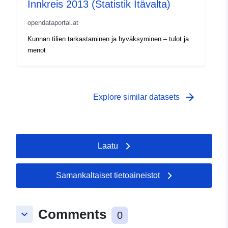
Innkreis 2013 (Statistik Itävalta)
opendataportal.at
Kunnan tilien tarkastaminen ja hyväksyminen – tulot ja
menot
arrow_forward
Explore similar datasets
Laatu
Samankaltaiset tietoaineistot
Comments
keyboard_arrow_down
0