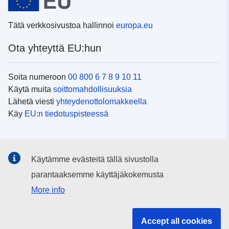
Tätä verkkosivustoa hallinnoi
europa.eu
Ota yhteyttä EU:hun
Soita numeroon
00 800 6 7 8 9 10 11
Käytä muita
soittomahdollisuuksia
Lähetä viesti
yhteydenottolomakkeella
Käy
EU:n tiedotuspisteessä
Sosiaalinen media
Käytämme evästeitä tällä sivustolla
EU
sosiaalisessa mediassa
parantaaksemme käyttäjäkokemusta
More info
EU:n toimielimet ja muut elimet
Accept all cookies