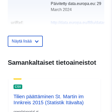
Päivitetty data.europa.eu:
29
March 2024
uriRef:
http://data.europa.eu/88u/dataset
st-martin-im-innkreis-2019-statistik
Näytä lisää
Samankaltaiset tietoaineistot
CSV
Tilien päättäminen St. Martin im
Innkreis 2015 (Statistik Itävalta)
opendataportal.at