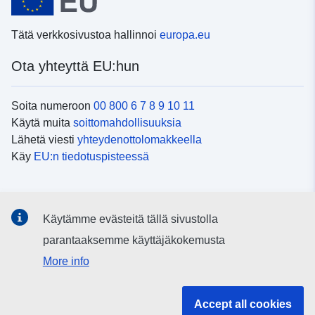
Tätä verkkosivustoa hallinnoi
europa.eu
Ota yhteyttä EU:hun
Soita numeroon
00 800 6 7 8 9 10 11
Käytä muita
soittomahdollisuuksia
Lähetä viesti
yhteydenottolomakkeella
Käy
EU:n tiedotuspisteessä
Sosiaalinen media
Käytämme evästeitä tällä sivustolla
EU
sosiaalisessa mediassa
parantaaksemme käyttäjäkokemusta
More info
EU:n toimielimet ja muut elimet
Accept all cookies