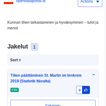
opendataportal.at
Actions
Kunnan tilien tarkastaminen ja hyväksyminen – tulot ja
menot
Jakelut
1
Sort
Tilien päättäminen St. Martin im Innkreis
2019 (Statistik Itävalta)
-
CSV
0
Esikatselu