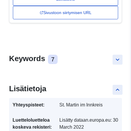
Sivustoon siirtymisen URL
Keywords
7
keyboard_arrow_down
Lisätietoja
keyboard_arrow_up
Yhteyspisteet:
St. Martin im Innkreis
Luetteloluetteloa
Lisätty dataan.europa.eu:
30
koskeva rekisteri:
March 2022