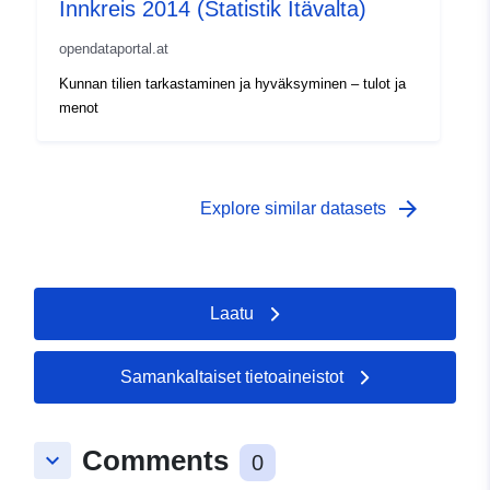
Innkreis 2014 (Statistik Itävalta)
opendataportal.at
Kunnan tilien tarkastaminen ja hyväksyminen – tulot ja
menot
arrow_forward
Explore similar datasets
Laatu
Samankaltaiset tietoaineistot
Comments
keyboard_arrow_down
0