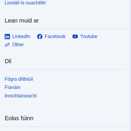
Liostáil le nuachtlitir
Lean muid ar
LinkedIn
Facebook
Youtube
Other
Dlí
Fógra dlíthiúil
Fianáin
Inrochtaineacht
Eolas fúinn