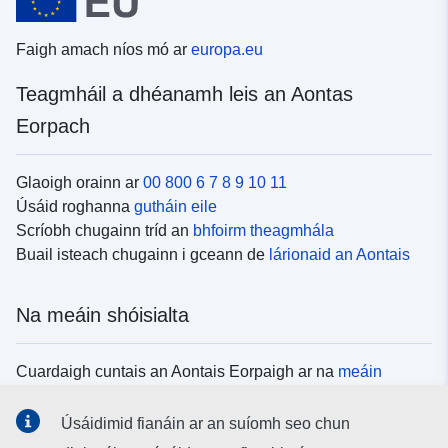
Faigh amach níos mó ar
europa.eu
Teagmháil a dhéanamh leis an Aontas
Eorpach
Glaoigh orainn ar
00 800 6 7 8 9 10 11
Úsáid roghanna
gutháin eile
Scríobh chugainn tríd an
bhfoirm theagmhála
Buail isteach chugainn i gceann de
lárionaid an Aontais
Na meáin shóisialta
Cuardaigh cuntais an Aontais Eorpaigh ar na
meáin
shóisialta
Úsáidimid fianáin ar an suíomh seo chun