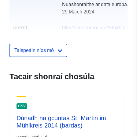
Nuashonraithe ar data.europa.eu:
29 March 2024
uriRef:
http://data.europa.eu/88u/dataset
st-martin-im-muhlkreis-2015-geme
Taispeáin níos mó
Tacair shonraí chosúla
CSV
Dúnadh na gcuntas St. Martin im
Mühlkreis 2014 (bardas)
opendataportal.at