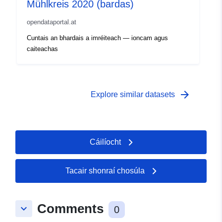
Mühlkreis 2020 (bardas)
opendataportal.at
Cuntais an bhardais a imréiteach — ioncam agus
caiteachas
arrow_forward
Explore similar datasets
Cáilíocht
Tacair shonraí chosúla
Comments
keyboard_arrow_down
0