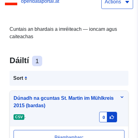
opendataportal.at
Actions
Cuntais an bhardais a imréiteach — ioncam agus
caiteachas
Dáiltí
1
Sort
Dúnadh na gcuntas St. Martin im Mühlkreis
2015 (bardas)
-
CSV
0
Réamhamharc