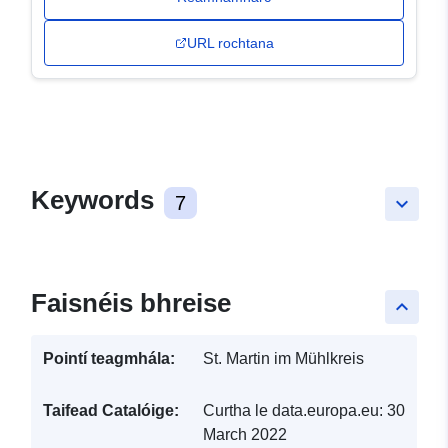
URL rochtana
Keywords
7
keyboard_arrow_down
Faisnéis bhreise
keyboard_arrow_up
Pointí teagmhála:
St. Martin im Mühlkreis
Taifead Catalóige:
Curtha le data.europa.eu:
30
March 2022