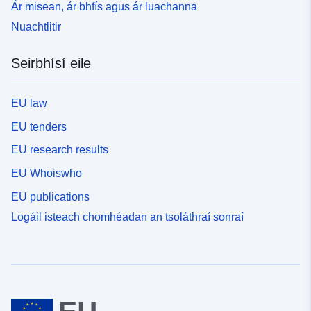
Ár misean, ár bhfís agus ár luachanna
Nuachtlitir
Seirbhísí eile
EU law
EU tenders
EU research results
EU Whoiswho
EU publications
Logáil isteach chomhéadan an tsoláthraí sonraí