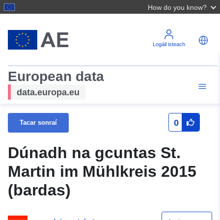
How do you know?
Logáil isteach
European data
data.europa.eu
0
Tacar sonraí
Dúnadh na gcuntas St.
Martin im Mühlkreis 2015
(bardas)