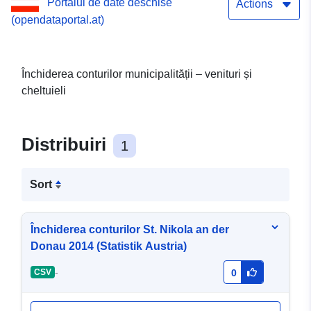
Portalul de date deschise
Actions
(opendataportal.at)
Închiderea conturilor municipalității – venituri și
cheltuieli
Distribuiri
1
Sort
Închiderea conturilor St. Nikola an der
Donau 2014 (Statistik Austria)
-
CSV
0