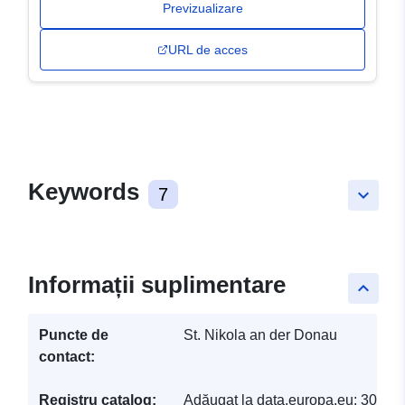
Previzualizare
URL de acces
Keywords
7
keyboard_arrow_down
Informații suplimentare
keyboard_arrow_up
Puncte de
St. Nikola an der Donau
contact:
Registru catalog:
Adăugat la data.europa.eu:
30 Ma