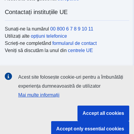
Contactați instituțiile UE
Sunați-ne la numărul
00 800 6 7 8 9 10 11
Utilizați alte
opțiuni telefonice
Scrieți-ne completând
formularul de contact
Veniți să discutăm la unul din
centrele UE
Platformele de comunicare socială
Acest site folosește cookie-uri pentru a îmbunătăți
Descoperiți canalele UE
pe rețelele sociale
experiența dumneavoastră de utilizator
Mai multe informații
Instituțiile și organismele UE
Accept all cookies
Găsiți o instituție/un organism UE
Accept only essential cookies