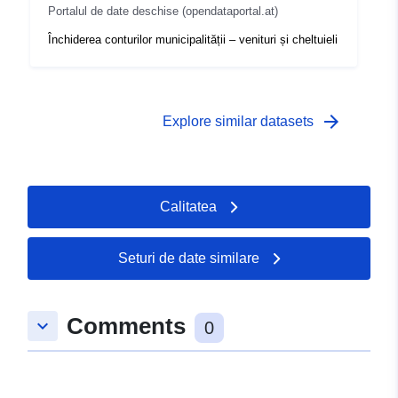
Portalul de date deschise (opendataportal.at)
Închiderea conturilor municipalității – venituri și cheltuieli
arrow_forward
Explore similar datasets
Calitatea
Seturi de date similare
Comments
keyboard_arrow_down
0