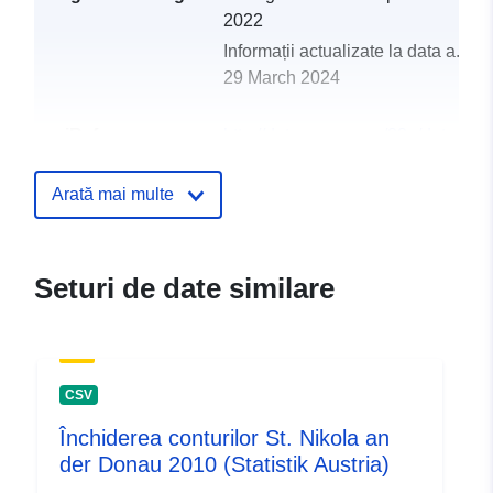
2022
Informații actualizate la data a.eur
29 March 2024
uriRef:
http://data.europa.eu/88u/dataset
st-nikola-an-der-donau-2014
Arată mai multe
Seturi de date similare
CSV
Închiderea conturilor St. Nikola an
der Donau 2010 (Statistik Austria)