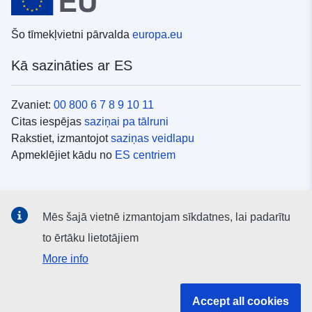
Šo tīmekļvietni pārvalda
europa.eu
Kā sazināties ar ES
Zvaniet:
00 800 6 7 8 9 10 11
Citas iespējas
saziņai pa tālruni
Rakstiet, izmantojot
saziņas veidlapu
Apmeklējiet kādu no
ES centriem
Sociālie mediji
Mēs šajā vietnē izmantojam sīkdatnes, lai padarītu
ES konti
sociālajos medijos
to ērtāku lietotājiem
More info
ES iestādes un struktūras
Accept all cookies