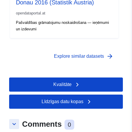
Donau 2016 (Statistik Austria)
opendataportal.at
Pašvaldības grāmatojumu noskaidrošana — ieņēmumi
un izdevumi
arrow_forward
Explore similar datasets
Kvalitāte
Līdzīgas datu kopas
Comments
keyboard_arrow_down
0