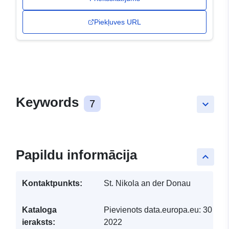
Piekļuves URL
Keywords
7
keyboard_arrow_down
Papildu informācija
keyboard_arrow_up
Kontaktpunkts:
St. Nikola an der Donau
Kataloga
Pievienots data.europa.eu:
30 Mar
ieraksts:
2022