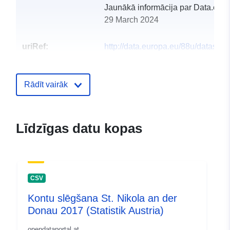
Jaunākā informācija par Data.euro
29 March 2024
uriRef:
http://data.europa.eu/88u/dataset
st-nikola-an-der-donau-2018-statist
Rādīt vairāk
Līdzīgas datu kopas
CSV
Kontu slēgšana St. Nikola an der
Donau 2017 (Statistik Austria)
opendataportal.at