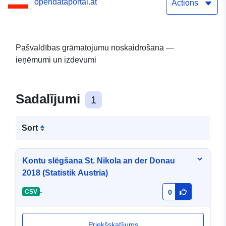
opendataportal.at
Actions
Pašvaldības grāmatojumu noskaidrošana —
ieņēmumi un izdevumi
Sadalījumi
1
Sort
Kontu slēgšana St. Nikola an der Donau
2018 (Statistik Austria)
-
CSV
0
Priekšskatījums