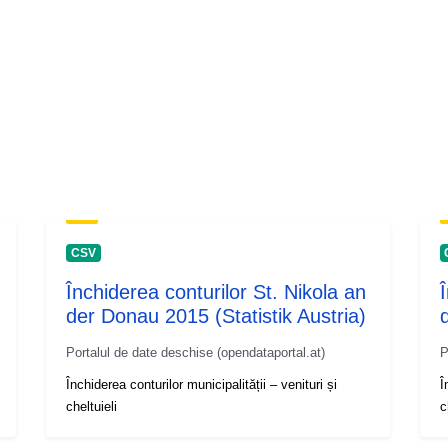
CSV
Închiderea conturilor St. Nikola an
der Donau 2015 (Statistik Austria)
Portalul de date deschise (opendataportal.at)
P
Închiderea conturilor municipalității – venituri și
Î
cheltuieli
c