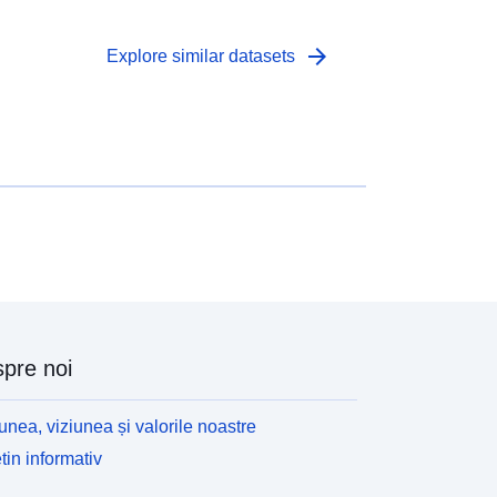
arrow_forward
Explore similar datasets
pre noi
unea, viziunea și valorile noastre
tin informativ