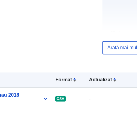
uriRef:
Arată mai mul
Format
Actualizat
onau 2018
-
CSV