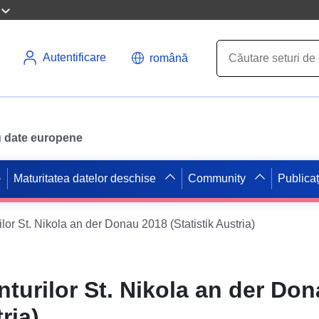
Autentificare
română
ru date europene
Maturitatea datelor deschise
Community
Publicaț
lor St. Nikola an der Donau 2018 (Statistik Austria)
nturilor St. Nikola an der Do
ria)