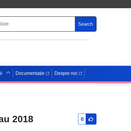
Search
ii
Documentație
Despre noi
nau 2018
0