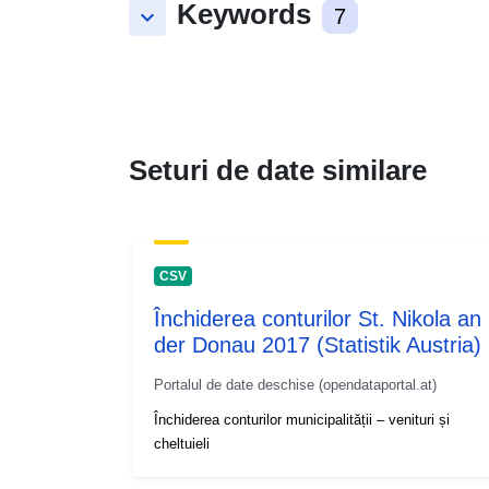
Keywords
keyboard_arrow_down
7
Seturi de date similare
CSV
Închiderea conturilor St. Nikola an
der Donau 2017 (Statistik Austria)
Portalul de date deschise (opendataportal.at)
Închiderea conturilor municipalității – venituri și
cheltuieli