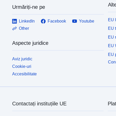
Alte
Urmăriți-ne pe
EU 
LinkedIn
Facebook
Youtube
EU 
Other
EU r
Aspecte juridice
EU 
EU p
Aviz juridic
Cone
Cookie-uri
Accesibilitate
Contactați instituțiile UE
Pla