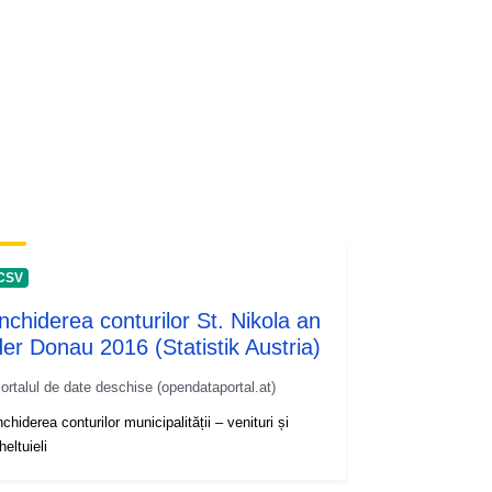
CSV
Închiderea conturilor St. Nikola an
der Donau 2016 (Statistik Austria)
ortalul de date deschise (opendataportal.at)
nchiderea conturilor municipalității – venituri și
heltuieli