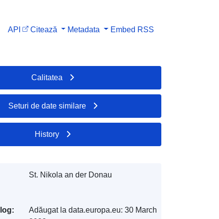
API
Citează
Metadata
Embed
RSS
Calitatea
Seturi de date similare
History
St. Nikola an der Donau
log:
Adăugat la data.europa.eu:
30 March