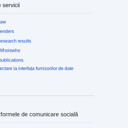
 servicii
law
tenders
esearch results
Whoiswho
ublications
ctare la interfața furnizorilor de date
tformele de comunicare socială