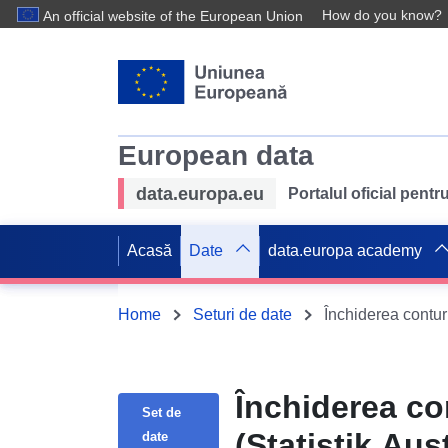
How do you know?
An official website of the European Union
European data
data.europa.eu
Portalul oficial pent
Acasă
Date
data.europa academy
Home
Seturi de date
Închiderea conturi
Închiderea co
Set de
(Statistik Aust
date