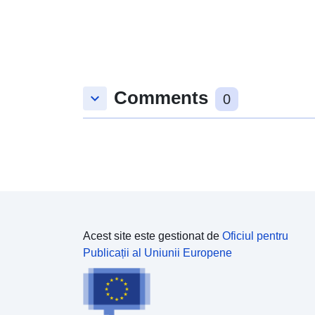
Comments
keyboard_arrow_down
0
Acest site este gestionat de
Oficiul pentru
Publicații al Uniunii Europene