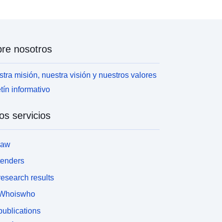
re nosotros
tra misión, nuestra visión y nuestros valores
tín informativo
os servicios
law
tenders
esearch results
Whoiswho
ublications