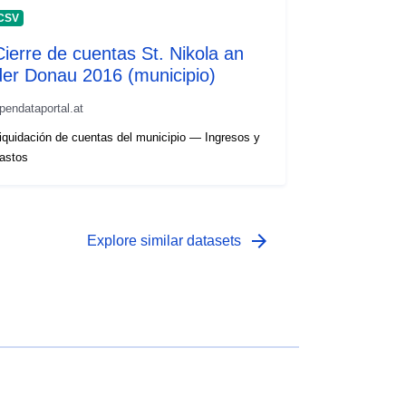
CSV
Cierre de cuentas St. Nikola an
der Donau 2016 (municipio)
pendataportal.at
iquidación de cuentas del municipio — Ingresos y
astos
arrow_forward
Explore similar datasets