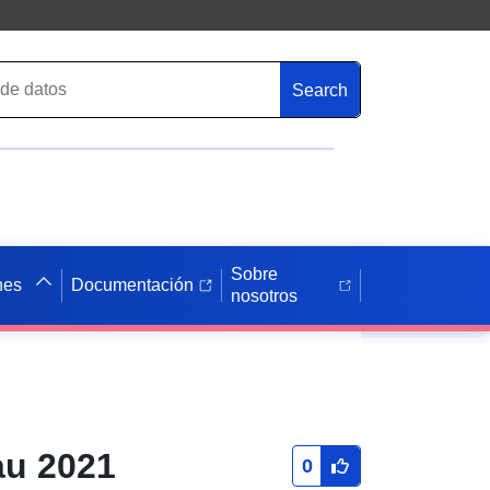
Search
Sobre
nes
Documentación
nosotros
au 2021
0