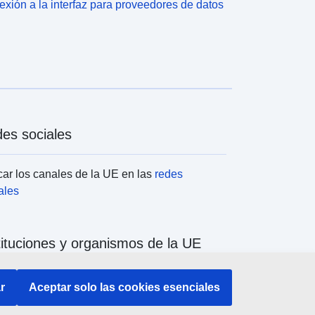
xión a la interfaz para proveedores de datos
es sociales
ar los canales de la UE en las
redes
ales
tituciones y organismos de la UE
ar todas las instituciones y órganos de la UE
r
Aceptar solo las cookies esenciales