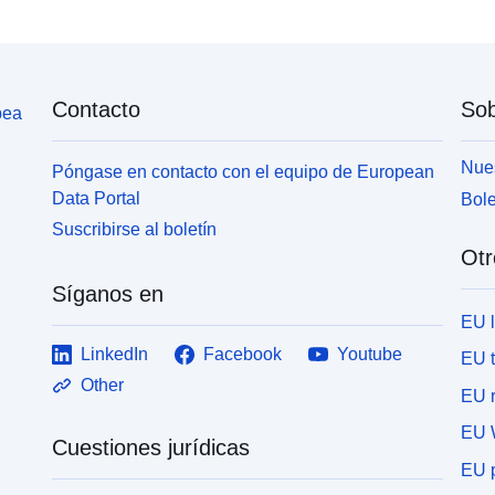
Contacto
Sob
pea
Nues
Póngase en contacto con el equipo de European
Data Portal
Bole
Suscribirse al boletín
Otr
Síganos en
EU 
LinkedIn
Facebook
Youtube
EU 
Other
EU r
EU 
Cuestiones jurídicas
EU p