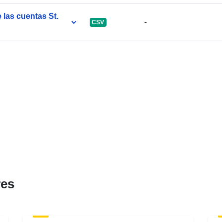
 las cuentas St.
-
CSV
res