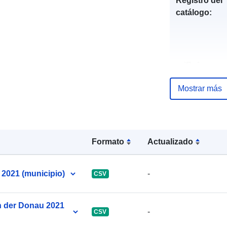
Registro del
catálogo:
uriRef:
Mostrar más
Formato
Actualizado
 2021 (municipio)
-
CSV
an der Donau 2021
-
CSV