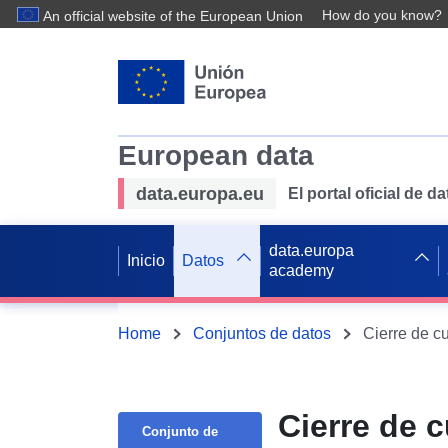
How do you know?
An official website of the European Union
European data
data.europa.eu
El portal oficial de 
data.europa
Inicio
Datos
academy
Home
Conjuntos de datos
Cierre de c
Cierre de 
Conjunto de