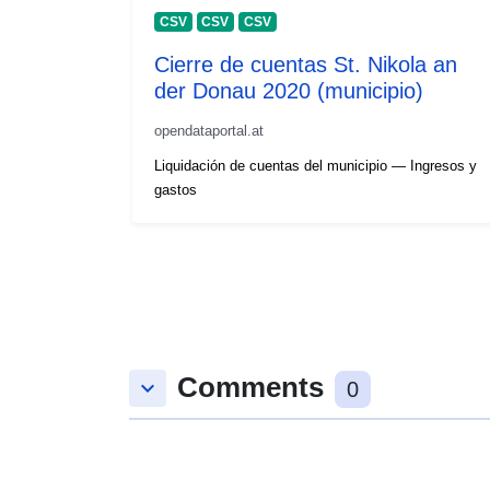
CSV
CSV
CSV
Cierre de cuentas St. Nikola an
der Donau 2020 (municipio)
opendataportal.at
Liquidación de cuentas del municipio — Ingresos y
gastos
Comments
keyboard_arrow_down
0