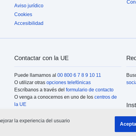
Cone
Aviso jurídico
Cookies
Accesibilidad
Contactar con la UE
Red
Puede llamarnos al
00 800 6 7 8 9 10 11
Busc
O utilizar otras
opciones telefónicas
soci
Escríbanos a través del
formulario de contacto
O venga a conocernos en uno de los
centros de
la UE
Ins
jorar la experiencia del usuario
Busc
Acepta