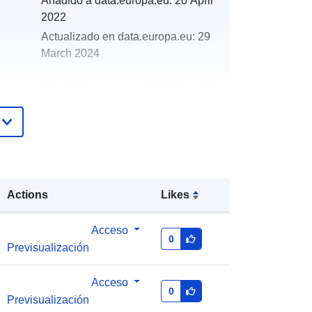
Añadido a data.europa.eu:
20 April
2022
Actualizado en data.europa.eu:
29
March 2024
http://data.europa.eu/88u/dataset/oh
_rechnungsabschluss-st-nikola-an-
der-donau-2021-gemeinde
Actions
Likes
Acceso
0
Previsualización
Acceso
0
Previsualización