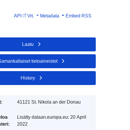
API
Vrt.
Metadata
Embed
RSS
Laatu
Samankaltaiset tietoaineistot
History
t:
41121 St. Nikola an der Donau
eloa
Lisätty dataan.europa.eu:
20 April
teri:
2022