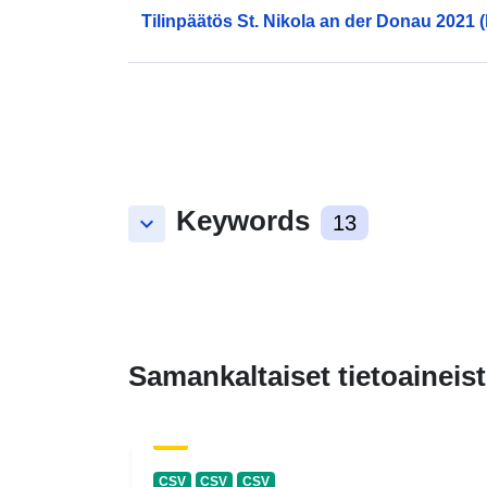
Tilinpäätös St. Nikola an der Donau 2021 
Keywords
keyboard_arrow_down
13
Samankaltaiset tietoaineist
CSV
CSV
CSV