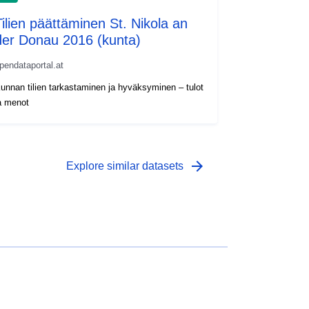
Tilien päättäminen St. Nikola an
der Donau 2016 (kunta)
pendataportal.at
unnan tilien tarkastaminen ja hyväksyminen – tulot
a menot
arrow_forward
Explore similar datasets