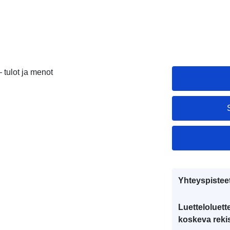
 tulot ja menot
Yhteyspistee
Luetteloluett
koskeva rekis