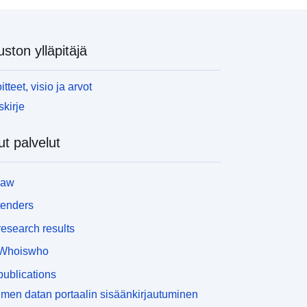
uston ylläpitäjä
itteet, visio ja arvot
skirje
t palvelut
law
tenders
esearch results
Whoiswho
ublications
men datan portaalin sisäänkirjautuminen