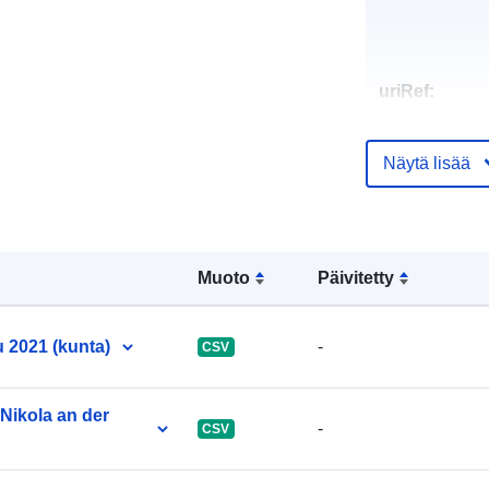
uriRef:
Näytä lisää
Muoto
Päivitetty
u 2021 (kunta)
-
CSV
 Nikola an der
-
CSV