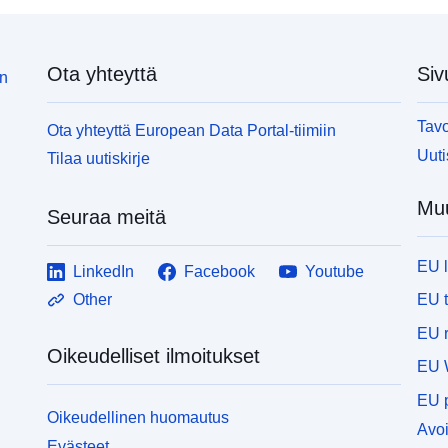
Ota yhteyttä
Siv
in
Tavo
Ota yhteyttä European Data Portal-tiimiin
Uuti
Tilaa uutiskirje
Muu
Seuraa meitä
EU 
LinkedIn
Facebook
Youtube
EU 
Other
EU r
Oikeudelliset ilmoitukset
EU 
EU p
Oikeudellinen huomautus
Avoi
Evästeet