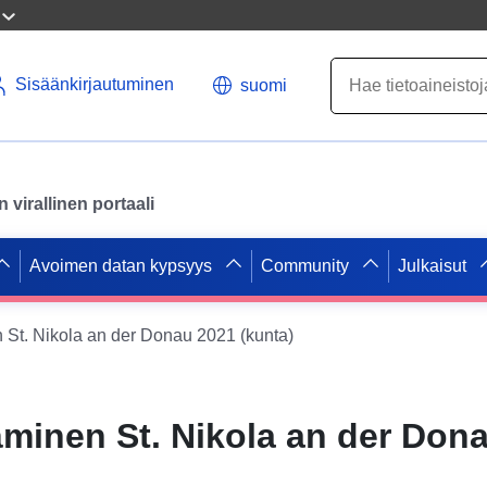
Sisäänkirjautuminen
suomi
virallinen portaali
Avoimen datan kypsyys
Community
Julkaisut
n St. Nikola an der Donau 2021 (kunta)
täminen St. Nikola an der Don