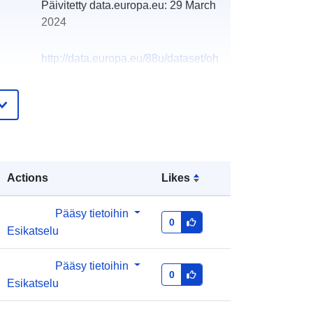
Päivitetty data.europa.eu:
29 March
2024
http://data.europa.eu/88u/dataset/oh
_rechnungsabschluss-st-nikola-an-
der-donau-2021-gemeinde
Actions
Likes
Pääsy tietoihin
0
Esikatselu
Pääsy tietoihin
0
Esikatselu