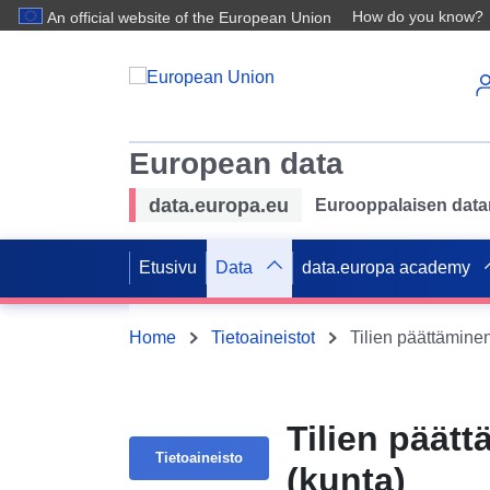
How do you know?
An official website of the European Union
European data
data.europa.eu
Eurooppalaisen datan 
Etusivu
Data
data.europa academy
Home
Tietoaineistot
Tilien päättämine
Tilien päät
Tietoaineisto
(kunta)