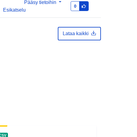
Pääsy tietoihin
0
Esikatselu
Lataa kaikki
CSV