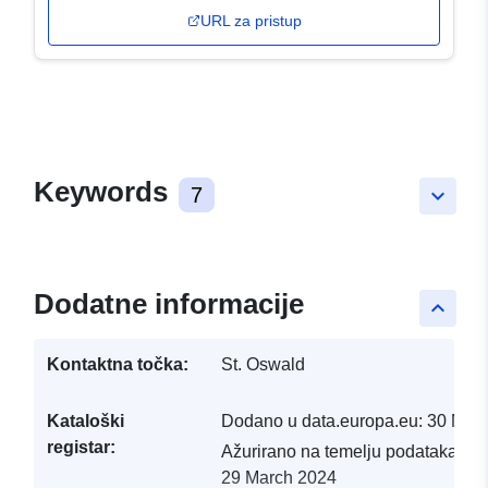
URL za pristup
Keywords
7
keyboard_arrow_down
Dodatne informacije
keyboard_arrow_up
Kontaktna točka:
St. Oswald
Kataloški
Dodano u data.europa.eu:
30 Mar
registar:
Ažurirano na temelju podataka.eu
29 March 2024