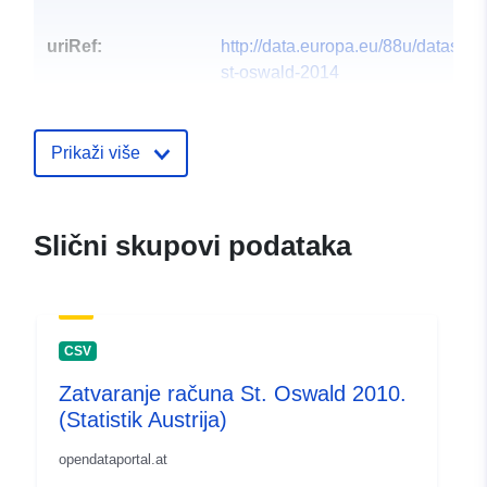
uriRef:
http://data.europa.eu/88u/dataset
st-oswald-2014
Prikaži više
Slični skupovi podataka
CSV
Zatvaranje računa St. Oswald 2010.
(Statistik Austrija)
opendataportal.at