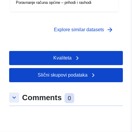
Poravnanje računa općine – prihodi i rashodi
arrow_forward
Explore similar datasets
Kvaliteta
Slični skupovi podataka
Comments
keyboard_arrow_down
0