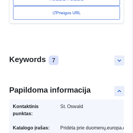
Prieigos URL
Keywords
7
keyboard_arrow_down
Papildoma informacija
keyboard_arrow_up
Kontaktinis
St. Oswald
punktas:
Katalogo įrašas:
Pridėta prie duomenų.europa.eu: