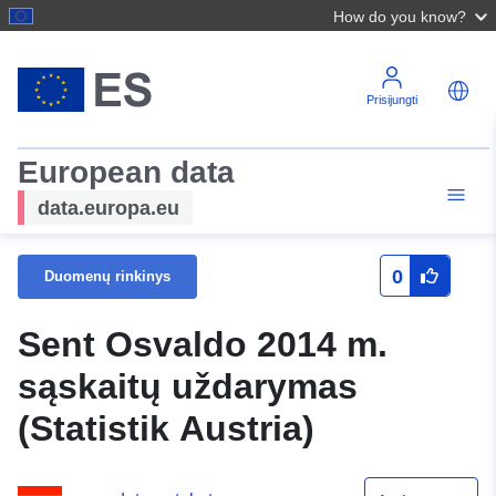
How do you know?
Prisijungti
European data
data.europa.eu
0
Duomenų rinkinys
Sent Osvaldo 2014 m.
sąskaitų uždarymas
(Statistik Austria)