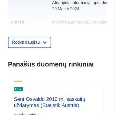
Atnaujinta informacija apie duome
29 March 2024
uriRef:
http://data.europa.eu/88u/dataset
st-oswald-2014
Rodyti daugiau
Panašūs duomenų rinkiniai
CSV
Sent Osvaldo 2010 m. sąskaitų
uždarymas (Statistik Austria)
opendataportal.at