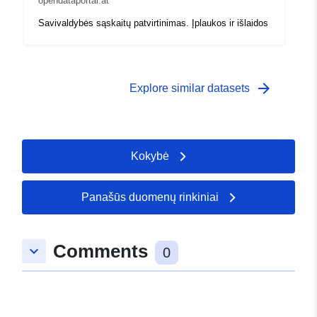
opendataportal.at
Savivaldybės sąskaitų patvirtinimas. Įplaukos ir išlaidos
arrow_forward
Explore similar datasets
Kokybė
Panašūs duomenų rinkiniai
Comments
keyboard_arrow_down
0