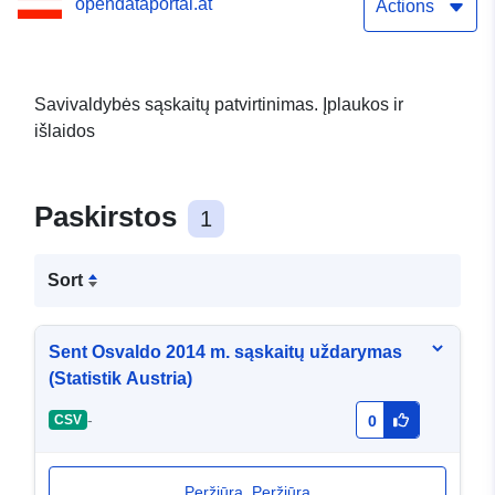
opendataportal.at
Actions
Savivaldybės sąskaitų patvirtinimas. Įplaukos ir
išlaidos
Paskirstos
1
Sort
Sent Osvaldo 2014 m. sąskaitų uždarymas
(Statistik Austria)
-
CSV
0
Peržiūra. Peržiūra