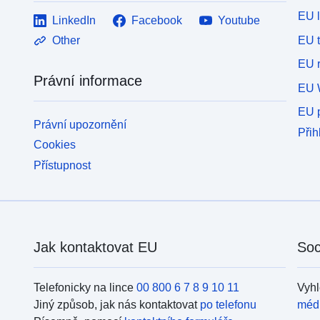
EU 
LinkedIn
Facebook
Youtube
EU 
Other
EU r
Právní informace
EU 
EU p
Právní upozornění
Přih
Cookies
Přístupnost
Jak kontaktovat EU
Soc
Telefonicky na lince
00 800 6 7 8 9 10 11
Vyhl
Jiný způsob, jak nás kontaktovat
po telefonu
méd