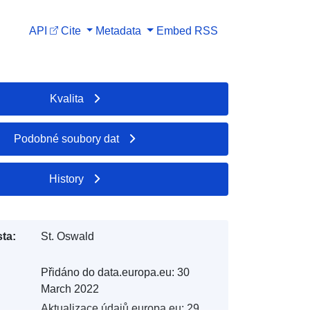
API
Cite
Metadata
Embed
RSS
Kvalita
Podobné soubory dat
History
ta:
St. Oswald
Přidáno do data.europa.eu:
30
March 2022
Aktualizace údajů.europa.eu:
29