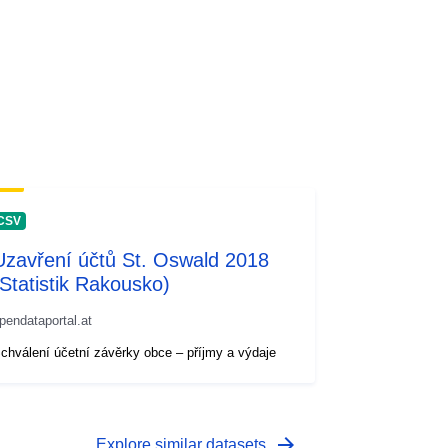
CSV
Uzavření účtů St. Oswald 2018
(Statistik Rakousko)
pendataportal.at
chválení účetní závěrky obce – příjmy a výdaje
arrow_forward
Explore similar datasets