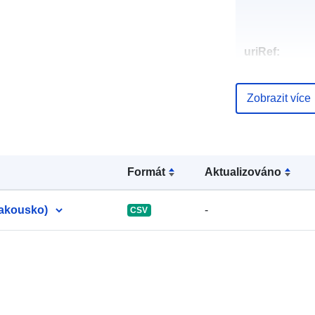
uriRef:
Zobrazit více
Formát
Aktualizováno
Rakousko)
-
CSV