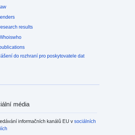
law
tenders
esearch results
Whoiswho
ublications
lášení do rozhraní pro poskytovatele dat
iální média
edávání informačních kanálů EU v
sociálních
iích