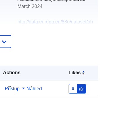
March 2024
http://data.europa.eu/88u/dataset/oh
_rechnungsabschluss-st-oswald-
2015
Actions
Likes
Přístup
Náhled
0