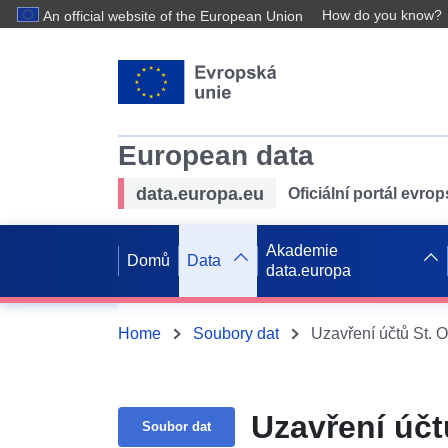
How do you know?
An official website of the European Union
European data
data.europa.eu
Oficiální portál evro
Akademie
Domů
Data
data.europa
Home
Soubory dat
Uzavření účtů St. 
Uzavření účt
Soubor dat