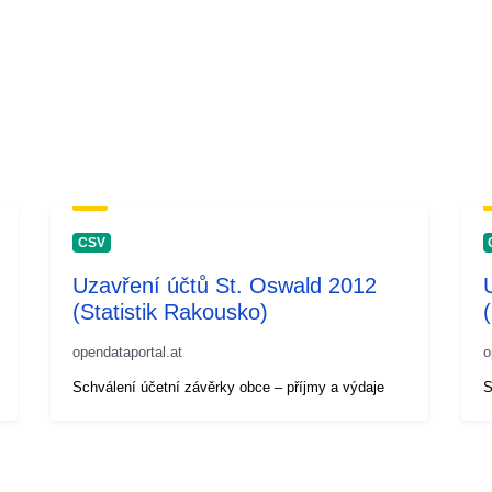
CSV
Uzavření účtů St. Oswald 2012
(Statistik Rakousko)
opendataportal.at
o
Schválení účetní závěrky obce – příjmy a výdaje
S