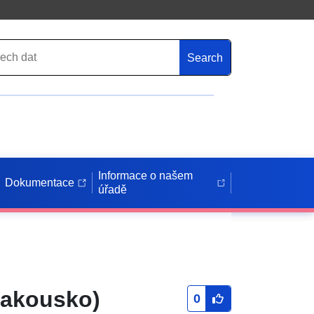
Search
Informace o našem
Dokumentace
úřadě
 Rakousko)
0