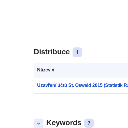
Distribuce
1
Název
Uzavření účtů St. Oswald 2015 (Statistik 
Keywords
keyboard_arrow_down
7