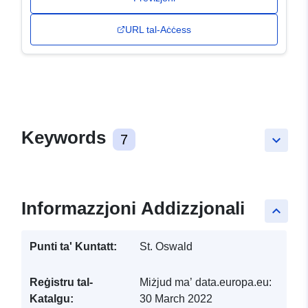
URL tal-Aċċess
Keywords
7
keyboard_arrow_down
Informazzjoni Addizzjonali
keyboard_arrow_up
Punti ta' Kuntatt:
St. Oswald
Reġistru tal-
Miżjud ma’ data.europa.eu:
Katalgu:
30 March 2022