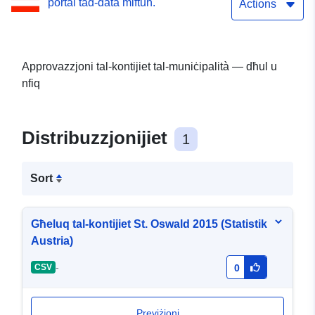
portal tad-data miftuħ.
Actions
Approvazzjoni tal-kontijiet tal-muniċipalità — dħul u
nfiq
Distribuzzjonijiet
1
Sort
Għeluq tal-kontijiet St. Oswald 2015 (Statistik
Austria)
-
CSV
0
Previżjoni