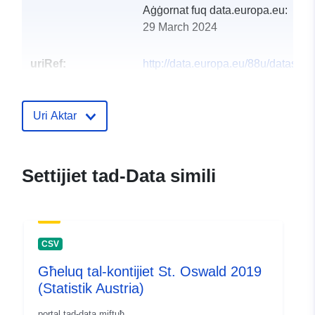
Aġġornat fuq data.europa.eu:
29 March 2024
uriRef:
http://data.europa.eu/88u/dataset
st-oswald-2015
Uri Aktar
Settijiet tad-Data simili
CSV
Għeluq tal-kontijiet St. Oswald 2019
(Statistik Austria)
portal tad-data miftuħ.