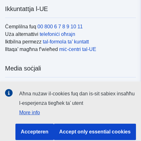
Ikkuntattja l-UE
Ċemplilna fuq
00 800 6 7 8 9 10 11
Uża alternattivi
telefoniċi oħrajn
Iktbilna permezz
tal-formola ta’ kuntatt
Iltaqa’ magħna f’wieħed
miċ-ċentri tal-UE
Media soċjali
Fittex mezzi
tal-media soċjali tal-UE
Aħna nużaw il-cookies fuq dan is-sit sabiex insaħħu
l-esperjenza tiegħek ta' utent
L-istituzzjonijiet u l-korpi tal-UE
More info
Fittex l-istituzzjonijiet u l-korpi kollha tal-UE.
Accepteren
Accept only essential cookies