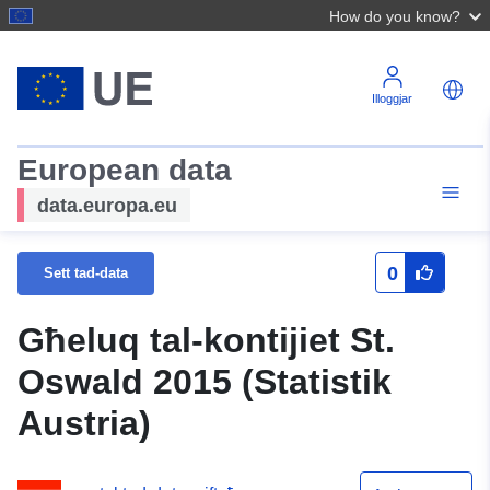
How do you know?
Illoggjar
European data
data.europa.eu
0
Sett tad-data
Għeluq tal-kontijiet St.
Oswald 2015 (Statistik
Austria)