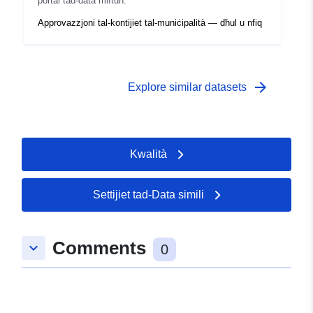
portal tad-data miftuħ.
Approvazzjoni tal-kontijiet tal-muniċipalità — dħul u nfiq
arrow_forward
Explore similar datasets
Kwalità
Settijiet tad-Data simili
Comments
keyboard_arrow_down
0