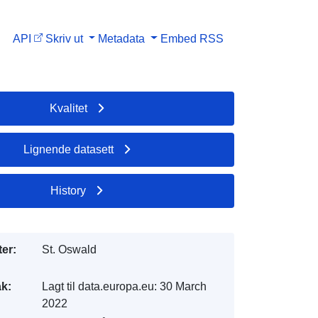
API
Skriv ut
Metadata
Embed
RSS
Kvalitet
Lignende datasett
History
er:
St. Oswald
k:
Lagt til data.europa.eu:
30 March
2022