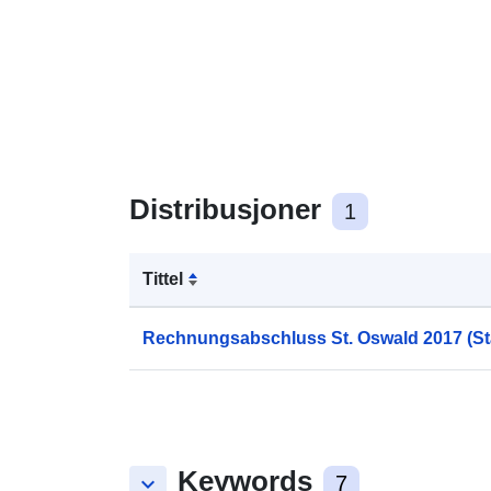
Distribusjoner
1
Tittel
Rechnungsabschluss St. Oswald 2017 (Stat
Keywords
keyboard_arrow_down
7