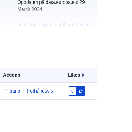
Oppdatert på data.europa.eu:
29
March 2024
http://data.europa.eu/88u/dataset/oh
_rechnungsabschluss-st-oswald-
2017-statistik-austria
Actions
Likes
Tilgang
Forhåndsvis
0