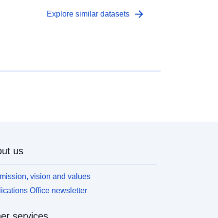
arrow_forward
Explore similar datasets
ut us
mission, vision and values
ications Office newsletter
er services