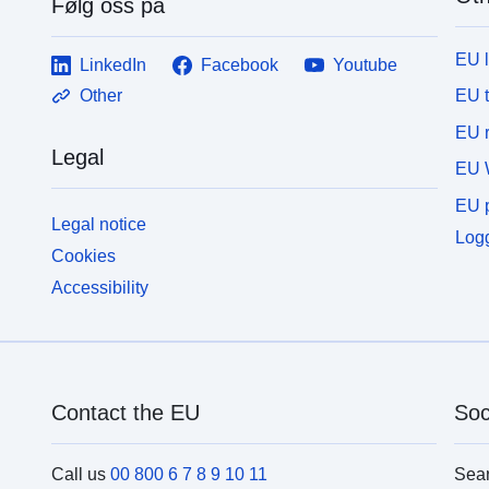
Følg oss på
EU 
LinkedIn
Facebook
Youtube
EU 
Other
EU r
Legal
EU 
EU p
Legal notice
Logg
Cookies
Accessibility
Contact the EU
Soc
Call us
00 800 6 7 8 9 10 11
Sea