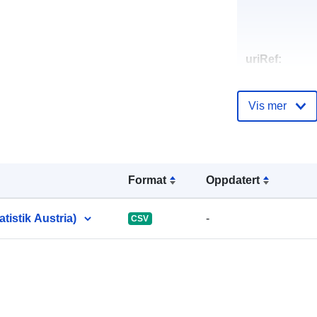
uriRef:
Vis mer
Format
Oppdatert
istik Austria)
-
CSV