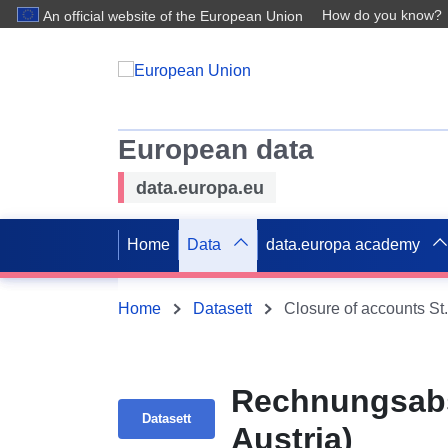
How do you know?
An official website of the European Union
European data
data.europa.eu
Home
Data
data.europa academy
Home
Datasett
Closure of accounts St.
Rechnungsabsc
Datasett
Austria)