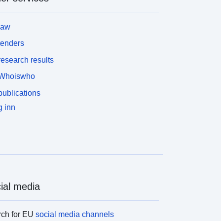
law
tenders
esearch results
Whoiswho
ublications
 inn
ial media
rch for EU
social media channels