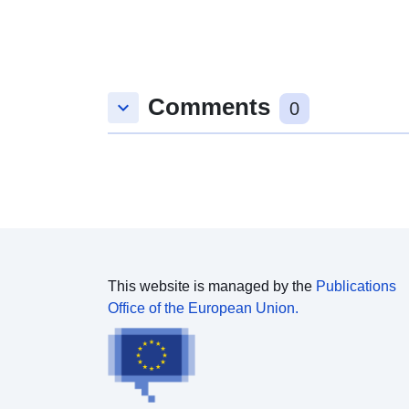
Comments
keyboard_arrow_down
0
This website is managed by the
Publications
Office of the European Union.