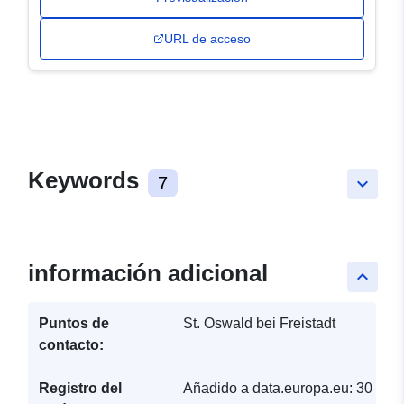
URL de acceso
Keywords
7
keyboard_arrow_down
información adicional
keyboard_arrow_up
Puntos de
St. Oswald bei Freistadt
contacto:
Registro del
Añadido a data.europa.eu:
30