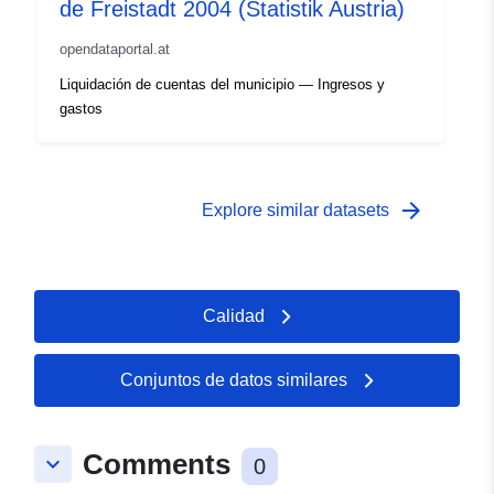
de Freistadt 2004 (Statistik Austria)
opendataportal.at
Liquidación de cuentas del municipio — Ingresos y
gastos
arrow_forward
Explore similar datasets
Calidad
Conjuntos de datos similares
Comments
keyboard_arrow_down
0