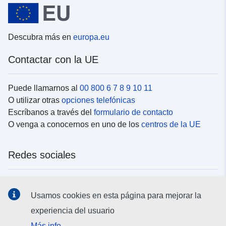
Descubra más en
europa.eu
Contactar con la UE
Puede llamarnos al
00 800 6 7 8 9 10 11
O utilizar otras
opciones telefónicas
Escríbanos a través del
formulario de contacto
O venga a conocernos en uno de los
centros de la UE
Redes sociales
Buscar los canales de la UE en las
redes sociales
Usamos cookies en esta página para mejorar la
experiencia del usuario
Instituciones y organismos de la UE
Más info