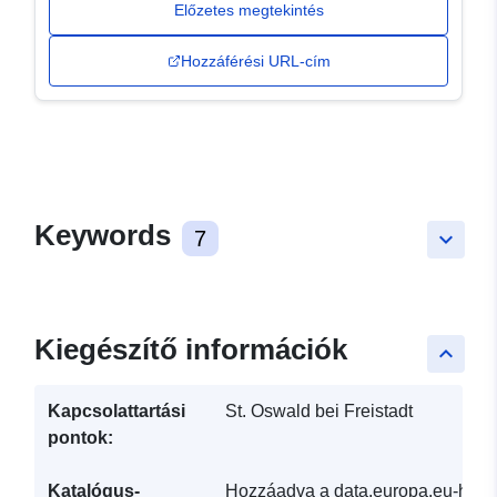
Előzetes megtekintés
Hozzáférési URL-cím
Keywords
7
keyboard_arrow_down
Kiegészítő információk
keyboard_arrow_up
Kapcsolattartási
St. Oswald bei Freistadt
pontok:
Katalógus-
Hozzáadva a data.europa.eu-hoz: