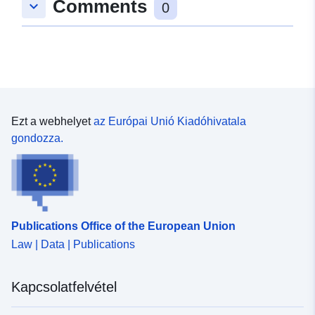
Comments
keyboard_arrow_down
0
Ezt a webhelyet
az Európai Unió Kiadóhivatala
gondozza.
Publications Office of the European Union
Law | Data | Publications
Kapcsolatfelvétel