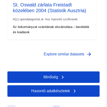
St. Oswald zárlata Freistadt
közelében 2004 (Statistik Ausztria)
A(z) opendataportal.at -hoz hasonló szoftverek:
Az önkormányzat számláinak elszámolása – bevételek
és kiadások
arrow_forward
Explore similar datasets
Minőség
Hasonló adatkészletek