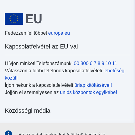
Fedezzen fel többet
europa.eu
Kapcsolatfelvétel az EU-val
Hívjon minket! Telefonszámunk:
00 800 6 7 8 9 10 11
Válasszon a többi telefonos kapcsolatfelvételi
lehetőség
közül!
Írjon nekünk a kapcsolatfelvételi
űrlap kitöltésével!
Jöjjön el személyesen az
uniós központok egyikébe!
Közösségi média
Kövesse az EU
közösségi oldalait!
Ez az oldal cookie-kat (sütiket) használ a