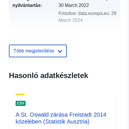
nyilvántartás:
30 March 2022
Frissítve: data.europa.eu:
29
March 2024
uriRef:
http://data.europa.eu/88u/dataset
st-oswald-bei-freistadt-2006
Több megjelenítése
Hasonló adatkészletek
CSV
A St. Oswald zárása Freistadt 2014
közelében (Statistik Ausztria)