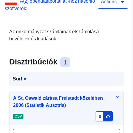
A(z) opendataportal.at -hoz hasonló
Actions
szoftverek:
Az önkormányzat számláinak elszámolása –
bevételek és kiadások
Disztribúciók
1
Sort
A St. Oswald zárása Freistadt közelében
2006 (Statistik Ausztria)
-
CSV
0