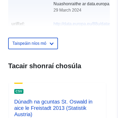
Nuashonraithe ar data.europa.eu:
29 March 2024
uriRef:
http://data.europa.eu/88u/dataset
st-oswald-bei-freistadt-2011
Taispeáin níos mó
Tacair shonraí chosúla
CSV
Dúnadh na gcuntas St. Oswald in
aice le Freistadt 2013 (Statistik
Austria)