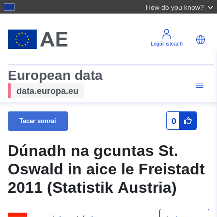
How do you know?
Logáil isteach
European data
data.europa.eu
0
Tacar sonraí
Dúnadh na gcuntas St.
Oswald in aice le Freistadt
2011 (Statistik Austria)