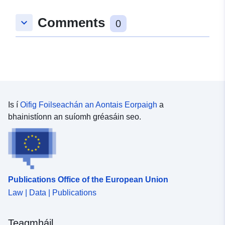
Comments
keyboard_arrow_down
0
Is í
Oifig Foilseachán an Aontais Eorpaigh
a
bhainistíonn an suíomh gréasáin seo.
Publications Office of the European Union
Law | Data | Publications
Teagmháil