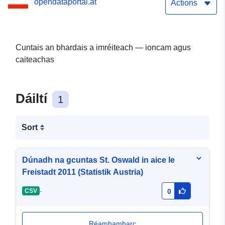
opendataportal.at
Actions
Cuntais an bhardais a imréiteach — ioncam agus
caiteachas
Dáiltí
1
Sort
Dúnadh na gcuntas St. Oswald in aice le
Freistadt 2011 (Statistik Austria)
-
CSV
0
Réamhamharc