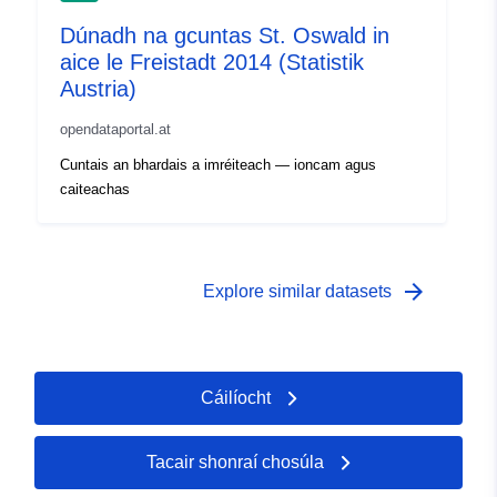
Dúnadh na gcuntas St. Oswald in
aice le Freistadt 2014 (Statistik
Austria)
opendataportal.at
Cuntais an bhardais a imréiteach — ioncam agus
caiteachas
arrow_forward
Explore similar datasets
Cáilíocht
Tacair shonraí chosúla