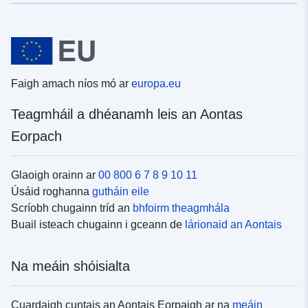
Faigh amach níos mó ar
europa.eu
Teagmháil a dhéanamh leis an Aontas
Eorpach
Glaoigh orainn ar
00 800 6 7 8 9 10 11
Úsáid roghanna
gutháin eile
Scríobh chugainn tríd an
bhfoirm theagmhála
Buail isteach chugainn i gceann de
lárionaid an Aontais
Na meáin shóisialta
Cuardaigh cuntais an Aontais Eorpaigh ar na
meáin