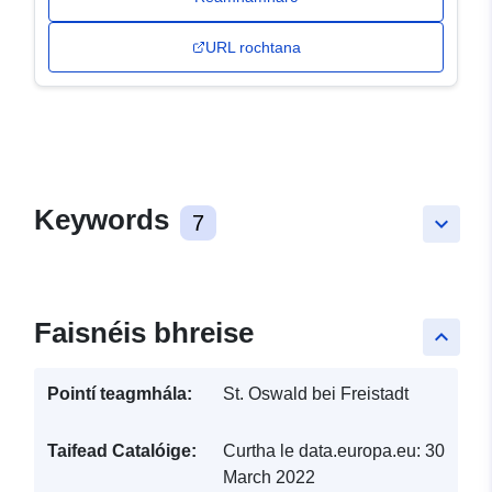
URL rochtana
Keywords
7
keyboard_arrow_down
Faisnéis bhreise
keyboard_arrow_up
Pointí teagmhála:
St. Oswald bei Freistadt
Taifead Catalóige:
Curtha le data.europa.eu:
30
March 2022