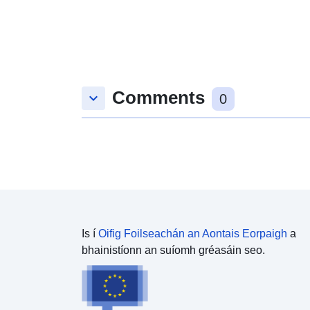
Comments
keyboard_arrow_down
0
Is í
Oifig Foilseachán an Aontais Eorpaigh
a
bhainistíonn an suíomh gréasáin seo.