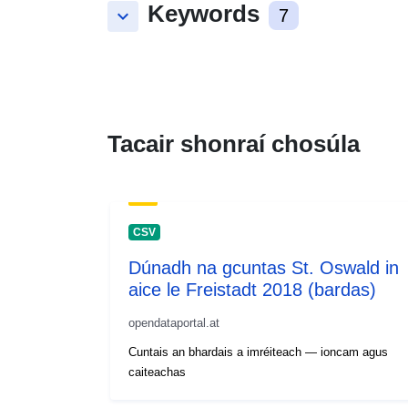
Keywords
keyboard_arrow_down
7
Tacair shonraí chosúla
CSV
Dúnadh na gcuntas St. Oswald in
aice le Freistadt 2018 (bardas)
opendataportal.at
Cuntais an bhardais a imréiteach — ioncam agus
caiteachas