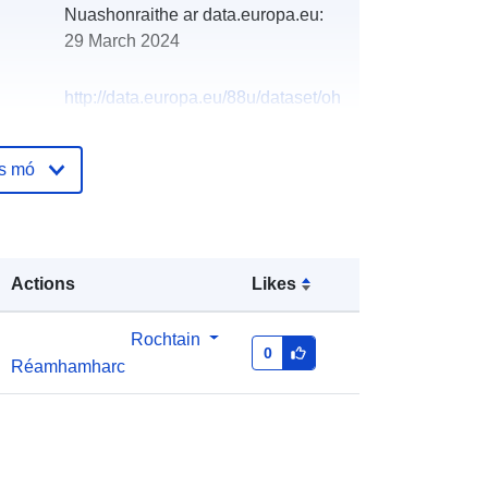
Nuashonraithe ar data.europa.eu:
29 March 2024
http://data.europa.eu/88u/dataset/oh
_rechnungsabschluss-st-oswald-
bei-freistadt-2015-gemeinde
os mó
Actions
Likes
Rochtain
0
Réamhamharc