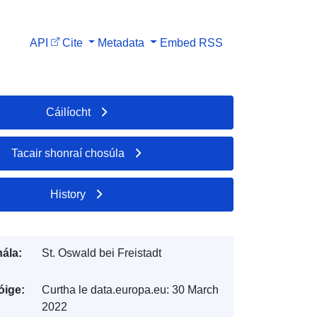
API
Cite
Metadata
Embed
RSS
Cáilíocht
Tacair shonraí chosúla
History
ála:
St. Oswald bei Freistadt
óige:
Curtha le data.europa.eu:
30 March
2022