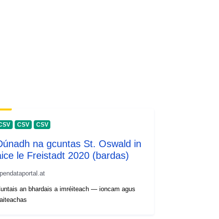
CSV
CSV
CSV
Dúnadh na gcuntas St. Oswald in
aice le Freistadt 2020 (bardas)
pendataportal.at
untais an bhardais a imréiteach — ioncam agus
aiteachas