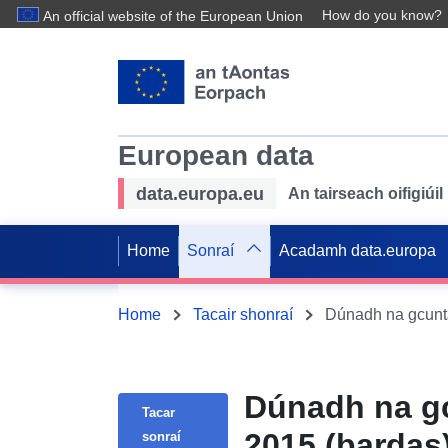
How do you know?
An official website of the European Union
European data
data.europa.eu
An tairseach oifigiú
Home
Sonraí
Acadamh data.europa
Home
Tacair shonraí
Dúnadh na gcunta
Dúnadh na gcu
Tacar
2015 (bardas
sonraí