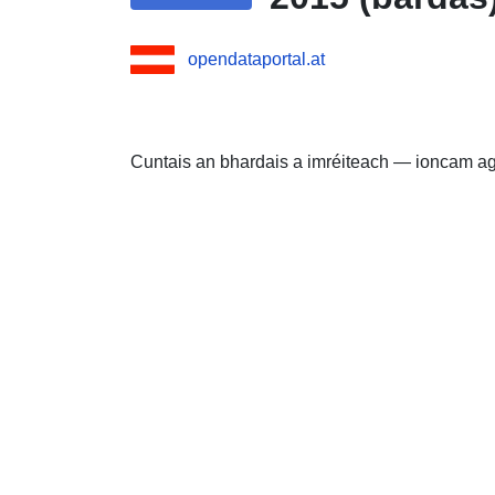
opendataportal.at
Cuntais an bhardais a imréiteach — ioncam a