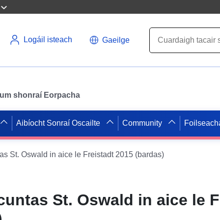
Logáil isteach
Gaeilge
il um shonraí Eorpacha
Aibíocht Sonraí Oscailte
Community
Foilseach
s St. Oswald in aice le Freistadt 2015 (bardas)
ntas St. Oswald in aice le F
)