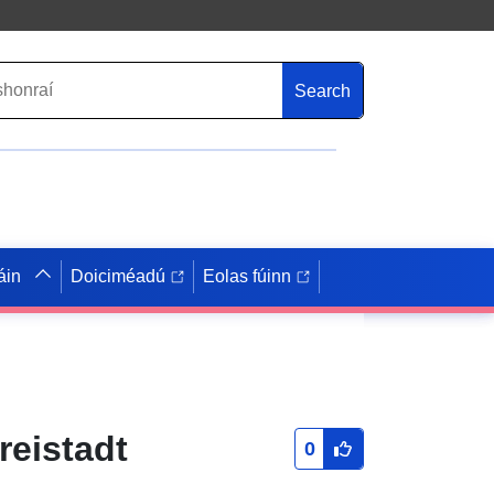
Search
áin
Doiciméadú
Eolas fúinn
reistadt
0