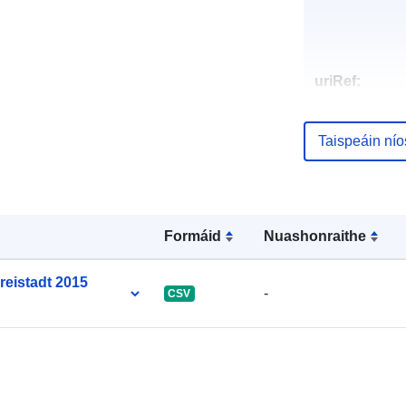
uriRef:
Taispeáin ní
Formáid
Nuashonraithe
reistadt 2015
-
CSV