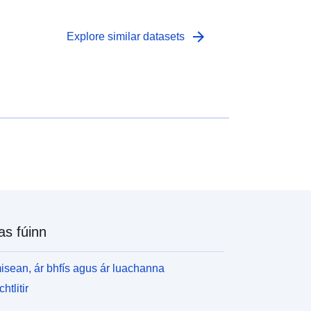
arrow_forward
Explore similar datasets
as fúinn
isean, ár bhfís agus ár luachanna
htlitir