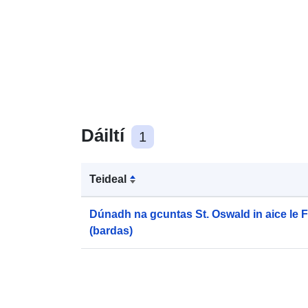
Dáiltí
1
Teideal
Dúnadh na gcuntas St. Oswald in aice le F
(bardas)