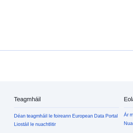
Teagmháil
Eol
Ár m
Déan teagmháil le foireann European Data Portal
Nuac
Liostáil le nuachtlitir