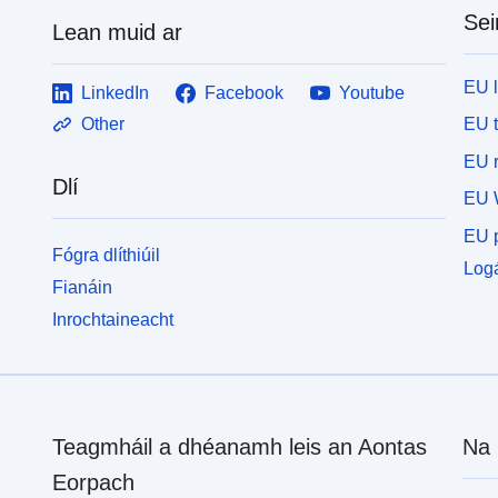
Sei
Lean muid ar
EU 
LinkedIn
Facebook
Youtube
EU 
Other
EU r
Dlí
EU 
EU p
Fógra dlíthiúil
Logá
Fianáin
Inrochtaineacht
Teagmháil a dhéanamh leis an Aontas
Na 
Eorpach