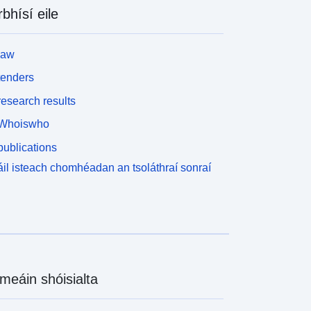
rbhísí eile
law
tenders
esearch results
Whoiswho
ublications
il isteach chomhéadan an tsoláthraí sonraí
meáin shóisialta