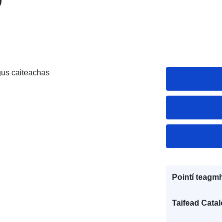
gus caiteachas
Pointí teagmh
Taifead Catal