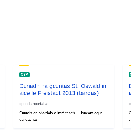
CSV
Dúnadh na gcuntas St. Oswald in
aice le Freistadt 2013 (bardas)
opendataportal.at
o
Cuntais an bhardais a imréiteach — ioncam agus
C
caiteachas
c