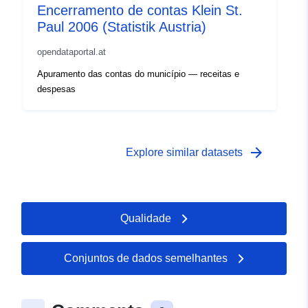
Encerramento de contas Klein St.
Paul 2006 (Statistik Austria)
opendataportal.at
Apuramento das contas do município — receitas e
despesas
arrow_forward
Explore similar datasets
Qualidade
Conjuntos de dados semelhantes