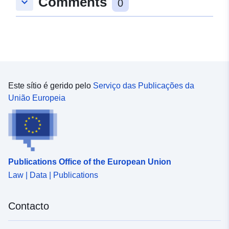
Comments
keyboard_arrow_down
0
Este sítio é gerido pelo
Serviço das Publicações da
União Europeia
Publications Office of the European Union
Law | Data | Publications
Contacto