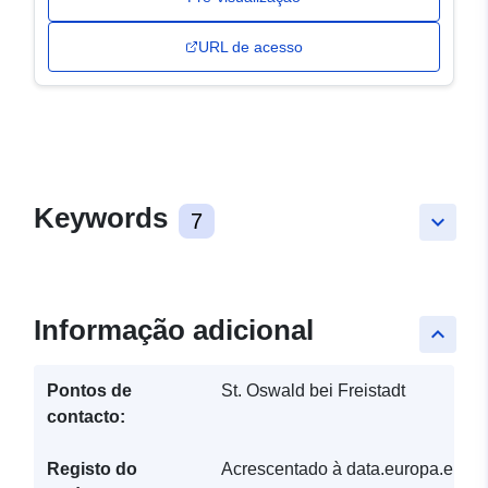
URL de acesso
Keywords
7
keyboard_arrow_down
Informação adicional
keyboard_arrow_up
Pontos de
St. Oswald bei Freistadt
contacto:
Registo do
Acrescentado à data.europa.eu: