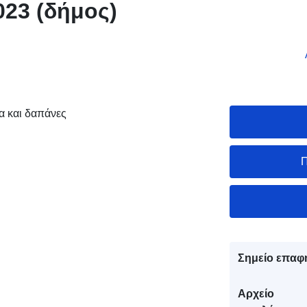
023 (δήμος)
 και δαπάνες
Π
Σημείο επαφ
Αρχείο