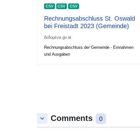
CSV
CSV
CSV
Rechnungsabschluss St. Oswald
bei Freistadt 2023 (Gemeinde)
δεδομένα.gv.at
Rechnungsabschluss der Gemeinde - Einnahmen
und Ausgaben
Comments
keyboard_arrow_down
0