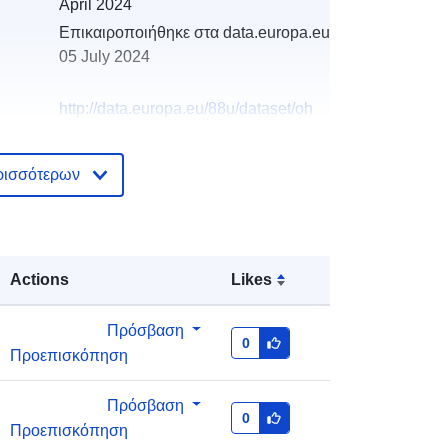
April 2024
Επικαιροποιήθηκε στα data.europa.eu:
05 July 2024
http://data.europa.eu/88u/dataset/oh
_rechnungsabschluss-st-oswald-
bei-freistadt-2023-gemeinde
ρισσότερων
Actions
Likes
Πρόσβαση
0
Προεπισκόπηση
Πρόσβαση
0
Προεπισκόπηση