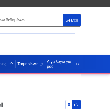
Search
Λίγα λόγια για
σεις
Τεκμηρίωση
μας
i
0