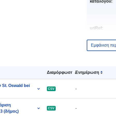
καταλόγου:
uriRef:
Εμφάνιση πε
Διαμόρφωση
Ενημέρωση
St. Oswald bei
-
CSV
άριση
-
CSV
23 (δήμος)