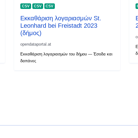
CSV
CSV
CSV
Εκκαθάριση λογαριασμών St.
Leonhard bei Freistadt 2023
(δήμος)
o
opendataportal.at
Ε
δ
Εκκαθάριση λογαριασμών του δήμου — Έσοδα και
δαπάνες