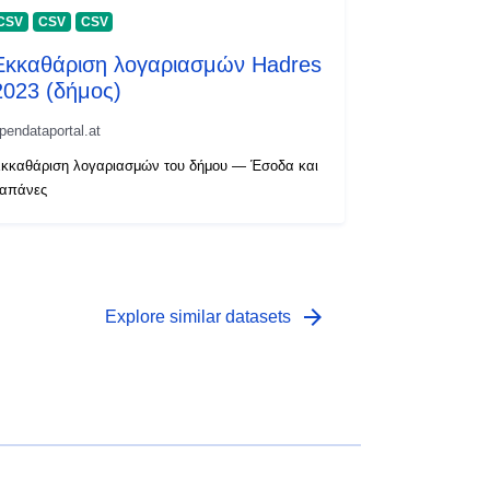
CSV
CSV
CSV
Εκκαθάριση λογαριασμών Hadres
2023 (δήμος)
pendataportal.at
κκαθάριση λογαριασμών του δήμου — Έσοδα και
απάνες
arrow_forward
Explore similar datasets