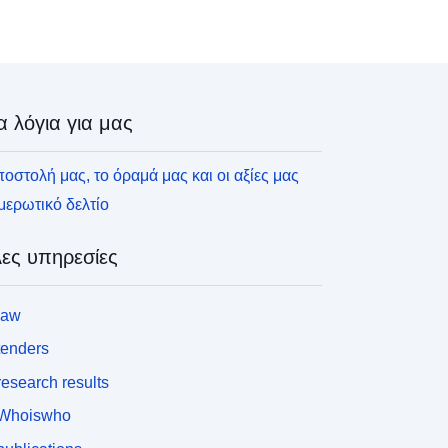
α λόγια για μας
οστολή μας, το όραμά μας και οι αξίες μας
ερωτικό δελτίο
ες υπηρεσίες
law
tenders
esearch results
Whoiswho