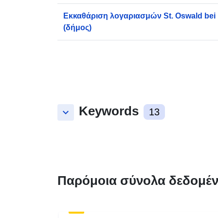
Εκκαθάριση λογαριασμών St. Oswald bei F
(δήμος)
Keywords
keyboard_arrow_down
13
Παρόμοια σύνολα δεδομέ