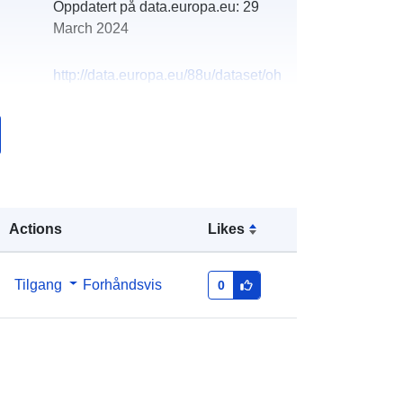
Oppdatert på data.europa.eu:
29
March 2024
http://data.europa.eu/88u/dataset/oh
_rechnungsabschluss-st-oswald-
bei-haslach-2013-gemeinde
Actions
Likes
Tilgang
Forhåndsvis
0