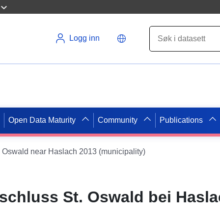
Logg inn
Open Data Maturity
Community
Publications
. Oswald near Haslach 2013 (municipality)
chluss St. Oswald bei Hasla