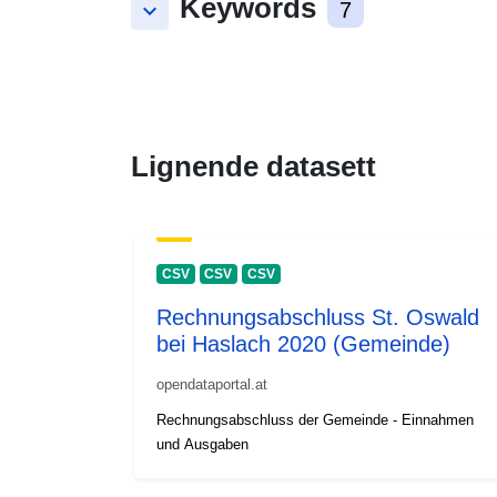
Keywords
keyboard_arrow_down
7
Lignende datasett
CSV
CSV
CSV
Rechnungsabschluss St. Oswald
bei Haslach 2020 (Gemeinde)
opendataportal.at
Rechnungsabschluss der Gemeinde - Einnahmen
und Ausgaben