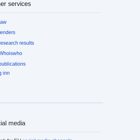
er services
law
tenders
esearch results
Whoiswho
ublications
 inn
ial media