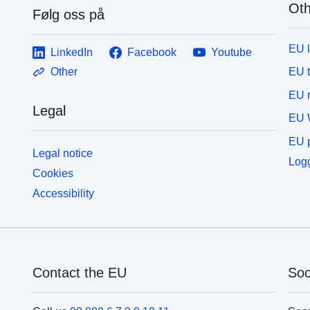
Oth
Følg oss på
EU 
LinkedIn
Facebook
Youtube
EU 
Other
EU r
Legal
EU 
EU p
Legal notice
Logg
Cookies
Accessibility
Contact the EU
Soc