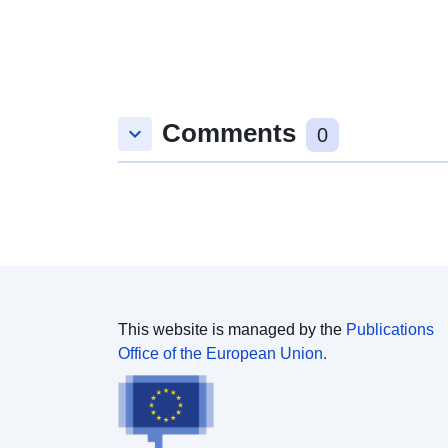
Comments
keyboard_arrow_down
0
This website is managed by the
Publications
Office of the European Union.