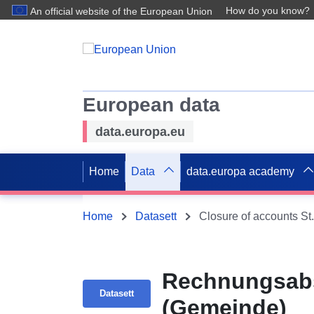
How do you know?
An official website of the European Union
European data
data.europa.eu
Home
Data
data.europa academy
Home
Datasett
Closure of accounts St
Rechnungsabs
Datasett
(Gemeinde)