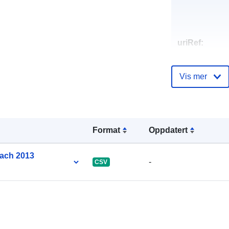
uriRef:
Vis mer
Format
Oppdatert
lach 2013
-
CSV