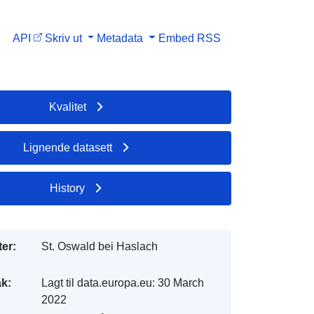
API
Skriv ut
Metadata
Embed
RSS
Kvalitet
Lignende datasett
History
er:
St. Oswald bei Haslach
k:
Lagt til data.europa.eu:
30 March
2022