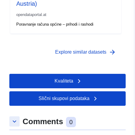
Austria)
opendataportal.at
Poravnanje računa općine – prihodi i rashodi
arrow_forward
Explore similar datasets
Kvaliteta
Slični skupovi podataka
Comments
keyboard_arrow_down
0