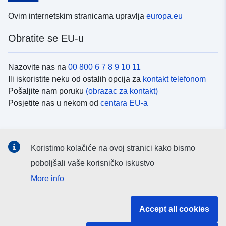
Ovim internetskim stranicama upravlja
europa.eu
Obratite se EU-u
Nazovite nas na
00 800 6 7 8 9 10 11
Ili iskoristite neku od ostalih opcija za
kontakt telefonom
Pošaljite nam poruku
(obrazac za kontakt)
Posjetite nas u nekom od
centara EU-a
Društvene mreže
Koristimo kolačiće na ovoj stranici kako bismo
Potražite kanale EU-a na
društvenim mrežama
poboljšali vaše korisničko iskustvo
More info
Institucije i tijela EU-
Accept all cookies