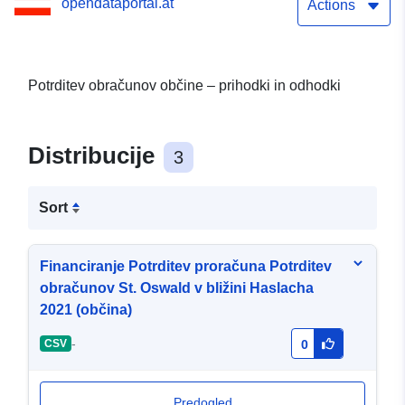
opendataportal.at
Actions
Potrditev obračunov občine – prihodki in odhodki
Distribucije
3
Sort
Financiranje Potrditev proračuna Potrditev
obračunov St. Oswald v bližini Haslacha
2021 (občina)
-
CSV
0
Predogled