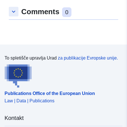
Comments
keyboard_arrow_down
0
To spletišče upravlja Urad
za publikacije Evropske unije.
Publications Office of the European Union
Law | Data | Publications
Kontakt