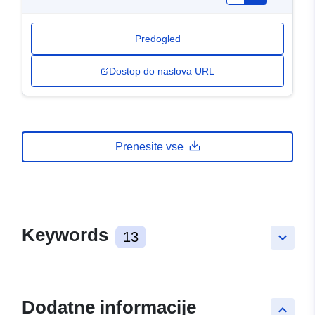
Predogled
Dostop do naslova URL
Prenesite vse
Keywords
13
keyboard_arrow_down
Dodatne informacije
keyboard_arrow_up