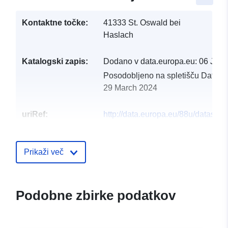
Kontaktne točke:
41333 St. Oswald bei
Haslach
Katalogski zapis:
Dodano v data.europa.eu:
06 June
Posodobljeno na spletišču Data.e
29 March 2024
uriRef:
http://data.europa.eu/88u/dataset
st-oswald-bei-haslach-2021-geme
Prikaži več
Podobne zbirke podatkov