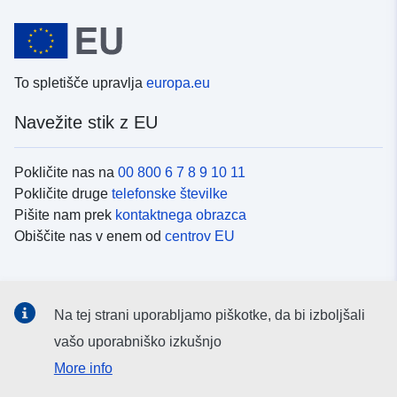
To spletišče upravlja
europa.eu
Navežite stik z EU
Pokličite nas na
00 800 6 7 8 9 10 11
Pokličite druge
telefonske številke
Pišite nam prek
kontaktnega obrazca
Obiščite nas v enem od
centrov EU
Družbeni mediji
Na tej strani uporabljamo piškotke, da bi izboljšali
Iskanje po
družbenih medijih EU
vašo uporabniško izkušnjo
More info