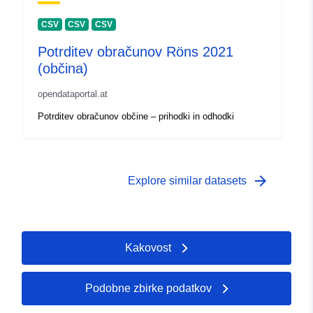
CSV
CSV
CSV
Potrditev obračunov Röns 2021
(občina)
opendataportal.at
Potrditev obračunov občine – prihodki in odhodki
arrow_forward
Explore similar datasets
Kakovost
Podobne zbirke podatkov