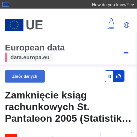
How do you know?
Login
European data
data.europa.eu
0
Zbiór danych
Zamknięcie ksiąg
rachunkowych St.
Pantaleon 2005 (Statistik
Austria)