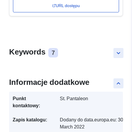
URL dostępu
Keywords
7
keyboard_arrow_down
Informacje dodatkowe
keyboard_arrow_up
Punkt
St. Pantaleon
kontaktowy:
Zapis katalogu:
Dodany do data.europa.eu:
30
March 2022