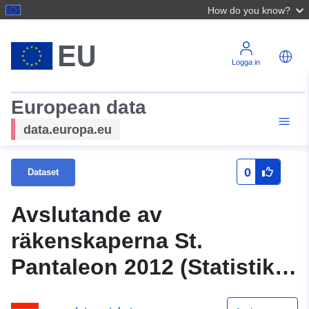
How do you know?
Logga in
European data
data.europa.eu
0
Dataset
Avslutande av
räkenskaperna St.
Pantaleon 2012 (Statistik
Österrike)