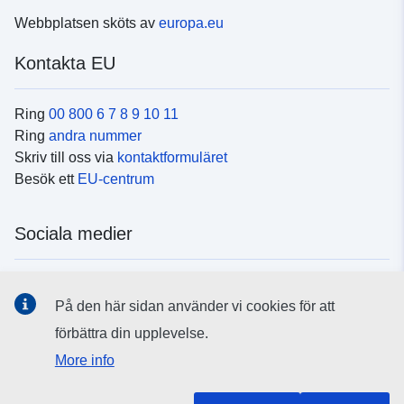
Webbplatsen sköts av
europa.eu
Kontakta EU
Ring
00 800 6 7 8 9 10 11
Ring
andra nummer
Skriv till oss via
kontaktformuläret
Besök ett
EU-centrum
Sociala medier
Hitta oss i
sociala medier
På den här sidan använder vi cookies för att
förbättra din upplevelse.
EU:s institutioner och organ
More info
Hitta alla EU-institutioner och EU-organ