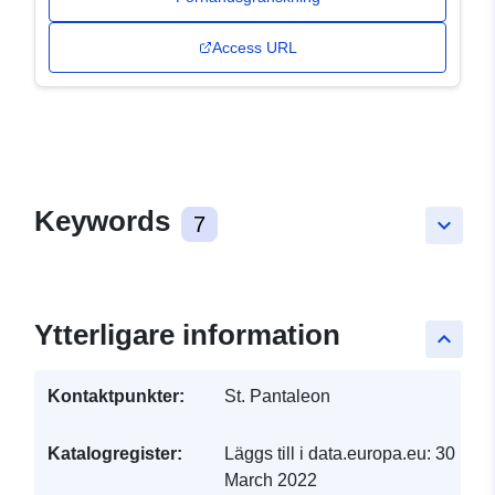
Access URL
Keywords
7
keyboard_arrow_down
Ytterligare information
keyboard_arrow_up
Kontaktpunkter:
St. Pantaleon
Katalogregister:
Läggs till i data.europa.eu:
30
March 2022