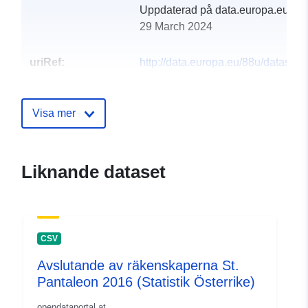
Uppdaterad på data.europa.eu:
29 March 2024
uriRef:
http://data.europa.eu/88u/dataset
st-pantaleon-2012
Visa mer
Liknande dataset
CSV
Avslutande av räkenskaperna St.
Pantaleon 2016 (Statistik Österrike)
opendataportal.at