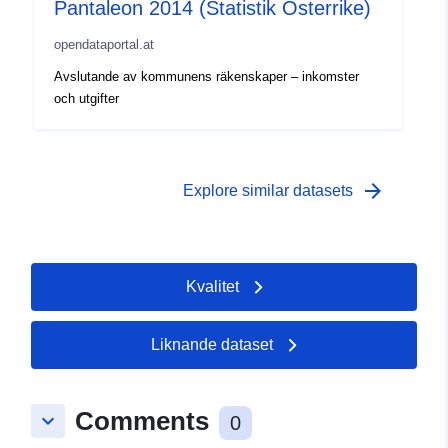
Pantaleon 2014 (Statistik Österrike)
opendataportal.at
Avslutande av kommunens räkenskaper – inkomster
och utgifter
arrow_forward
Explore similar datasets
Kvalitet
Liknande dataset
Comments
keyboard_arrow_down
0