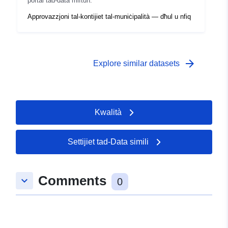
portal tad-data miftuħ.
Approvazzjoni tal-kontijiet tal-muniċipalità — dħul u nfiq
arrow_forward
Explore similar datasets
Kwalità
Settijiet tad-Data simili
Comments
keyboard_arrow_down
0