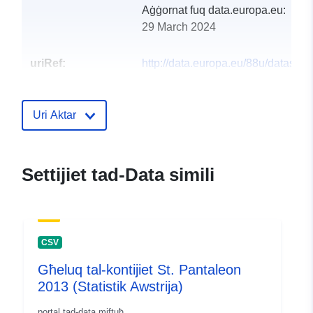
Aġġornat fuq data.europa.eu:
29 March 2024
uriRef:
http://data.europa.eu/88u/dataset
st-pantaleon-2019-statistik-austria
Uri Aktar
Settijiet tad-Data simili
CSV
Għeluq tal-kontijiet St. Pantaleon
2013 (Statistik Awstrija)
portal tad-data miftuħ.