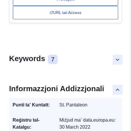
URL tal-Aċċess
Keywords
7
keyboard_arrow_down
Informazzjoni Addizzjonali
keyboard_arrow_up
Punti ta' Kuntatt:
St. Pantaleon
Reġistru tal-
Miżjud ma’ data.europa.eu:
Katalgu:
30 March 2022