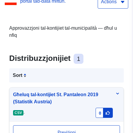
portal tad-data miftuħ.
Actions
Approvazzjoni tal-kontijiet tal-muniċipalità — dħul u
nfiq
Distribuzzjonijiet
1
Sort
Għeluq tal-kontijiet St. Pantaleon 2019
(Statistik Austria)
-
CSV
0
Previżjoni