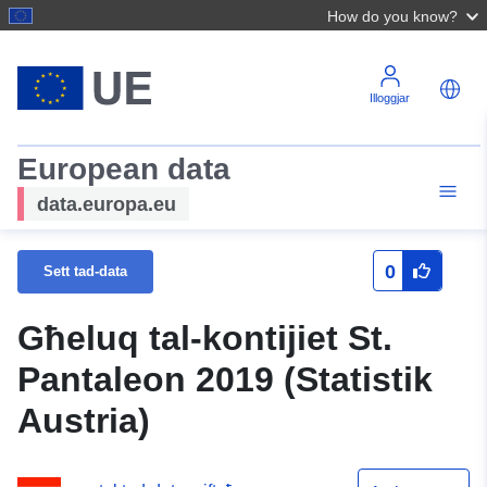
How do you know?
Illoggjar
European data
data.europa.eu
0
Sett tad-data
Għeluq tal-kontijiet St.
Pantaleon 2019 (Statistik
Austria)