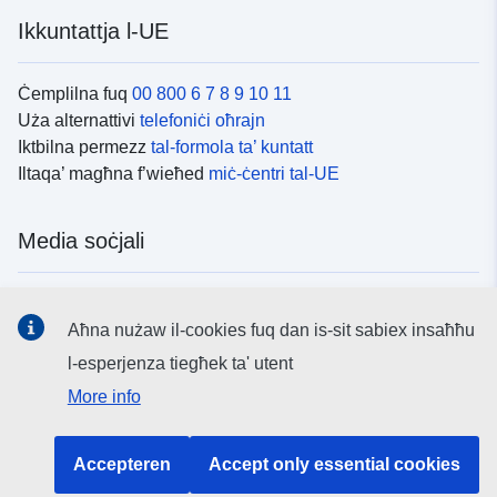
Ikkuntattja l-UE
Ċemplilna fuq
00 800 6 7 8 9 10 11
Uża alternattivi
telefoniċi oħrajn
Iktbilna permezz
tal-formola ta’ kuntatt
Iltaqa’ magħna f’wieħed
miċ-ċentri tal-UE
Media soċjali
Fittex mezzi
tal-media soċjali tal-UE
Aħna nużaw il-cookies fuq dan is-sit sabiex insaħħu
l-esperjenza tiegħek ta' utent
L-istituzzjonijiet u l-korpi tal-UE
More info
Fittex l-istituzzjonijiet u l-korpi kollha tal-UE.
Accepteren
Accept only essential cookies