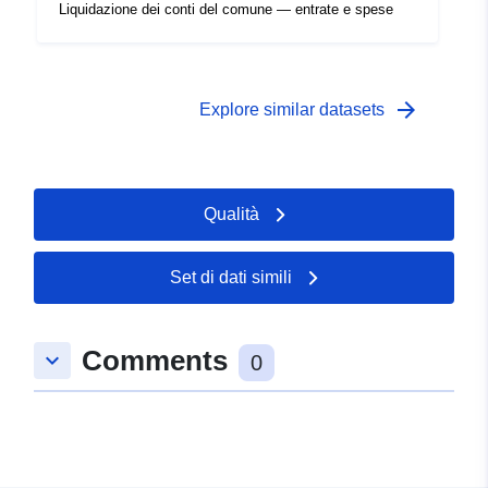
Liquidazione dei conti del comune — entrate e spese
arrow_forward
Explore similar datasets
Qualità
Set di dati simili
Comments
keyboard_arrow_down
0