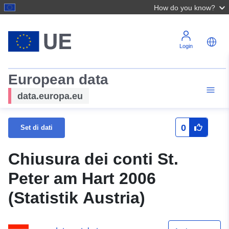
How do you know?
Login
European data
data.europa.eu
0
Set di dati
Chiusura dei conti St.
Peter am Hart 2006
(Statistik Austria)