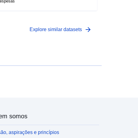
espesas
arrow_forward
Explore similar datasets
em somos
ão, aspirações e princípios