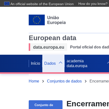
How do you know?
An official website of the European Union
European data
data.europa.eu
Portal oficial dos d
academia
Início
Dados
data.europa
Home
Conjuntos de dados
Encerrament
Encerramen
Conjunto de