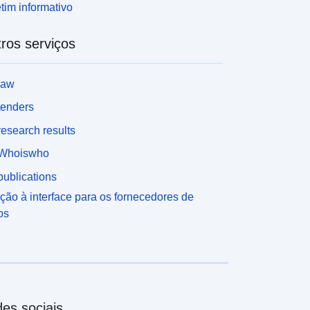
tim informativo
ros serviços
law
tenders
esearch results
Whoiswho
ublications
ção à interface para os fornecedores de
os
es sociais