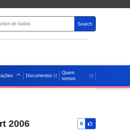
Search
Quem
cações
Documentos
somos
rt 2006
0