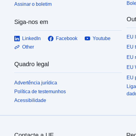
Bole
Assinar o boletim
Out
Siga-nos em
EU 
LinkedIn
Facebook
Youtube
EU 
Other
EU r
Quadro legal
EU 
EU p
Advertência jurídica
Liga
Política de testemunhos
dad
Acessibilidade
Contacte a UE
Red