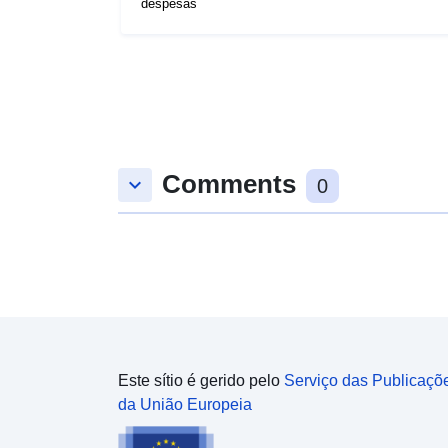
despesas
Comments
keyboard_arrow_down
0
Este sítio é gerido pelo
Serviço das Publicaçõ
da União Europeia