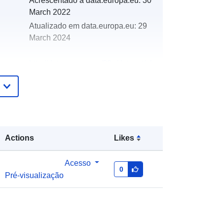
Acrescentado à data.europa.eu:
30
March 2022
Atualizado em data.europa.eu:
29
March 2024
http://data.europa.eu/88u/dataset/oh
_rechnungsabschluss-st-peter-am-
hart-2006
Actions
Likes
Acesso
0
Pré-visualização