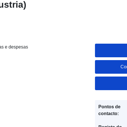
ustria)
as e despesas
Co
Pontos de
contacto: