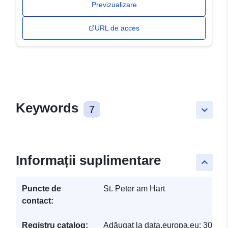
Previzualizare
URL de acces
Keywords
7
keyboard_arrow_down
Informații suplimentare
keyboard_arrow_up
Puncte de
St. Peter am Hart
contact:
Registru catalog:
Adăugat la data.europa.eu:
30 Ma