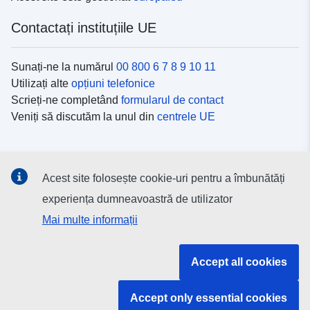
Contactați instituțiile UE
Sunați-ne la numărul
00 800 6 7 8 9 10 11
Utilizați alte
opțiuni telefonice
Scrieți-ne completând
formularul de contact
Veniți să discutăm la unul din
centrele UE
Platformele de comunicare socială
Acest site folosește cookie-uri pentru a îmbunătăți
Descoperiți canalele UE
pe rețelele sociale
experiența dumneavoastră de utilizator
Mai multe informații
Instituțiile și organismele UE
Accept all cookies
Găsiți o instituție/un organism UE
Accept only essential cookies