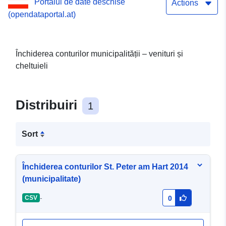
Portalul de date deschise
Actions
(opendataportal.at)
Închiderea conturilor municipalității – venituri și
cheltuieli
Distribuiri
1
Sort
Închiderea conturilor St. Peter am Hart 2014
(municipalitate)
-
CSV
0