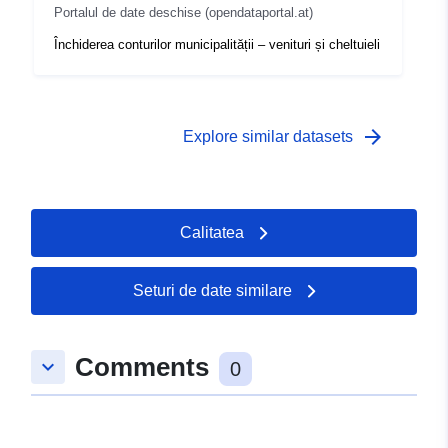
Portalul de date deschise (opendataportal.at)
Închiderea conturilor municipalității – venituri și cheltuieli
arrow_forward
Explore similar datasets
Calitatea
Seturi de date similare
Comments
keyboard_arrow_down
0