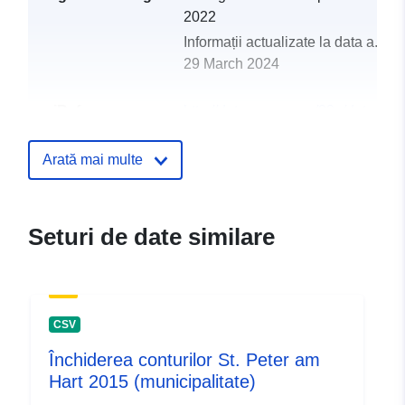
2022
Informații actualizate la data a.eur
29 March 2024
uriRef:
http://data.europa.eu/88u/dataset
st-peter-am-hart-2014-gemeinde
Arată mai multe
Seturi de date similare
CSV
Închiderea conturilor St. Peter am
Hart 2015 (municipalitate)