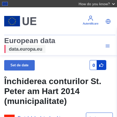
How do you know?
Autentificare
European data
data.europa.eu
0
Set de date
Închiderea conturilor St.
Peter am Hart 2014
(municipalitate)