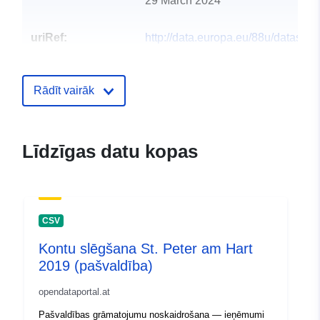
29 March 2024
uriRef:
http://data.europa.eu/88u/dataset
st-peter-am-hart-2015-gemeinde
Rādīt vairāk
Līdzīgas datu kopas
CSV
Kontu slēgšana St. Peter am Hart
2019 (pašvaldība)
opendataportal.at
Pašvaldības grāmatojumu noskaidrošana — ieņēmumi