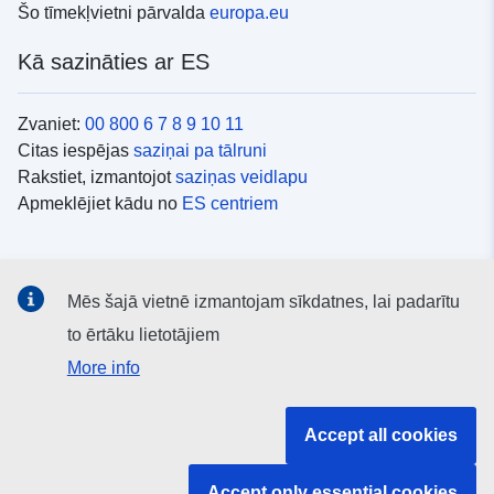
Šo tīmekļvietni pārvalda
europa.eu
Kā sazināties ar ES
Zvaniet:
00 800 6 7 8 9 10 11
Citas iespējas
saziņai pa tālruni
Rakstiet, izmantojot
saziņas veidlapu
Apmeklējiet kādu no
ES centriem
Sociālie mediji
Mēs šajā vietnē izmantojam sīkdatnes, lai padarītu
ES konti
sociālajos medijos
to ērtāku lietotājiem
More info
ES iestādes un struktūras
Accept all cookies
Meklēt visas ES iestādes un struktūras
Accept only essential cookies