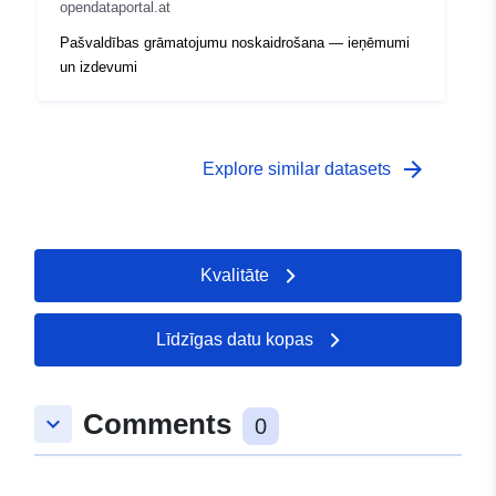
opendataportal.at
Pašvaldības grāmatojumu noskaidrošana — ieņēmumi
un izdevumi
arrow_forward
Explore similar datasets
Kvalitāte
Līdzīgas datu kopas
Comments
keyboard_arrow_down
0