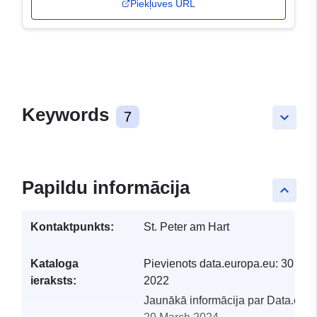
Piekļuves URL
Keywords
7
keyboard_arrow_down
Papildu informācija
keyboard_arrow_up
Kontaktpunkts:
St. Peter am Hart
Kataloga
Pievienots data.europa.eu:
30 Mar
ieraksts:
2022
Jaunākā informācija par Data.euro