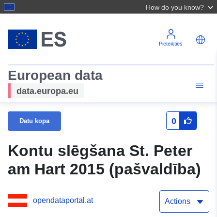
How do you know?
Pieteikties
European data
data.europa.eu
0
Datu kopa
Kontu slēgšana St. Peter
am Hart 2015 (pašvaldība)
opendataportal.at
Actions