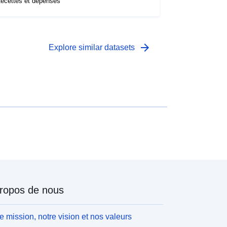
ecettes et dépenses
arrow_forward
Explore similar datasets
ropos de nous
e mission, notre vision et nos valeurs