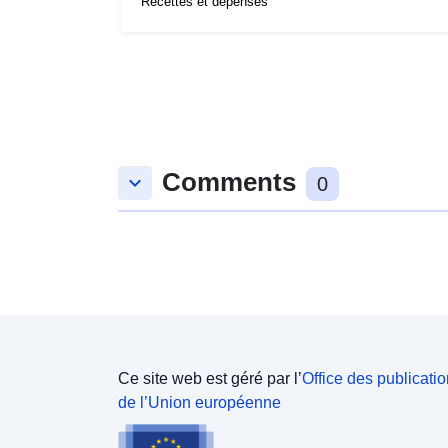
Recettes et dépenses
Comments
keyboard_arrow_down
0
Ce site web est géré par l’
Office des publicati
de l’Union européenne