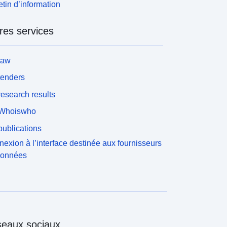
etin d’information
res services
law
tenders
esearch results
Whoiswho
ublications
exion à l’interface destinée aux fournisseurs
données
eaux sociaux