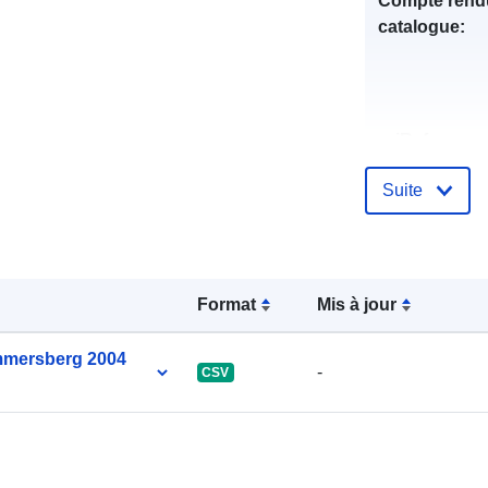
Compte rend
catalogue:
uriRef:
Suite
Format
Mis à jour
mmersberg 2004
-
CSV