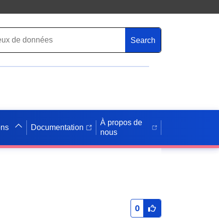
Search
À propos de
ons
Documentation
nous
0