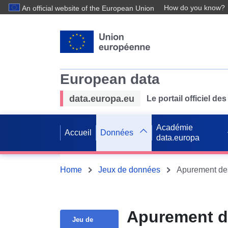
How do you know?
An official website of the European Union
European data
data.europa.eu
Le portail officiel 
Académie
Accueil
Données
data.europa
Home
Jeux de données
Apurement des
Apurement d
Jeu de