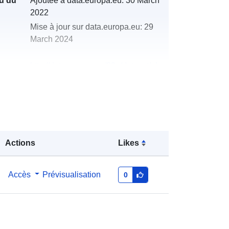
u du
Ajoutée à data.europa.eu:
30 March
2022
Mise à jour sur data.europa.eu:
29
March 2024
http://data.europa.eu/88u/dataset/oh
_rechnungsabschluss-st-peter-am-
kammersberg-2004-statistik-austria
Actions
Likes
Accès
Prévisualisation
0