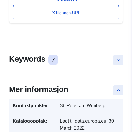
Tilgangs-URL
Keywords
7
keyboard_arrow_down
Mer informasjon
keyboard_arrow_up
Kontaktpunkter:
St. Peter am Wimberg
Katalogopptak:
Lagt til data.europa.eu:
30
March 2022