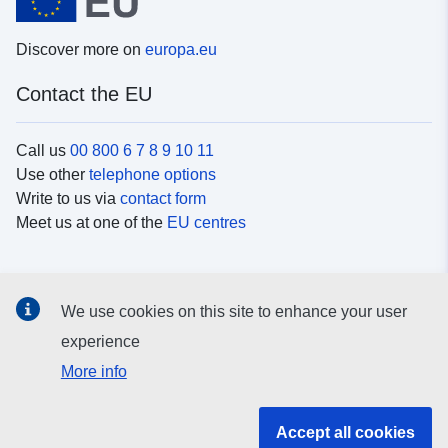
Discover more on
europa.eu
Contact the EU
Call us
00 800 6 7 8 9 10 11
Use other
telephone options
Write to us via
contact form
Meet us at one of the
EU centres
Social media
We use cookies on this site to enhance your user
Search for EU
social media channels
experience
More info
EU institutions and bodies
Accept all cookies