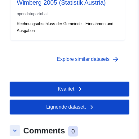
Wimberg 2005 (Statistik Austria)
opendataportal.at
Rechnungsabschluss der Gemeinde - Einnahmen und
Ausgaben
arrow_forward
Explore similar datasets
Kvalitet
Lignende datasett
Comments
keyboard_arrow_down
0