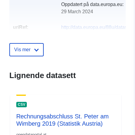
Oppdatert på data.europa.eu:
29 March 2024
uriRef:
http://data.europa.eu/88u/dataset
st-peter-am-wimberg-2012
Vis mer
Lignende datasett
CSV
Rechnungsabschluss St. Peter am
Wimberg 2019 (Statistik Austria)
opendataportal.at