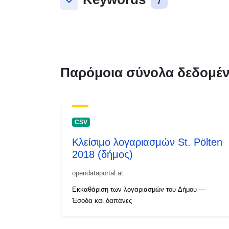
keyboard_arrow_down
7
Παρόμοια σύνολα δεδομέ
CSV
Κλείσιμο λογαριασμών St. Pölten
2018 (δήμος)
opendataportal.at
Εκκαθάριση των λογαριασμών του Δήμου —
Έσοδα και δαπάνες