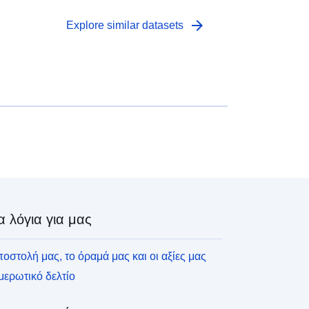
arrow_forward
Explore similar datasets
α λόγια για μας
οστολή μας, το όραμά μας και οι αξίες μας
ερωτικό δελτίο