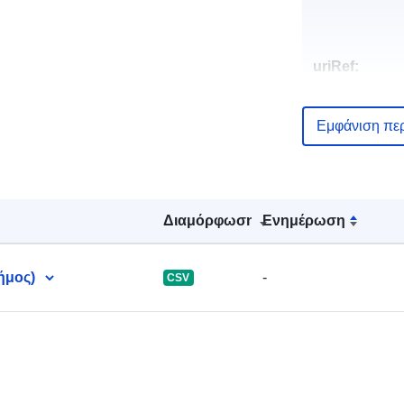
uriRef:
Εμφάνιση πε
Διαμόρφωση
Ενημέρωση
ήμος)
-
CSV