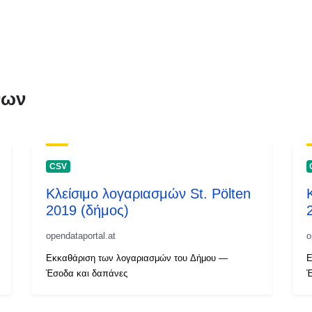
νων
CSV
Κλείσιμο λογαριασμών St. Pölten
2019 (δήμος)
opendataportal.at
o
Εκκαθάριση των λογαριασμών του Δήμου —
Ε
Έσοδα και δαπάνες
Έ