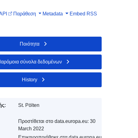
API
Παράθεση
Metadata
Embed
RSS
Ποιότητα
αρόμοια σύνολα δεδομένων
History
ής:
St. Pölten
Προστίθεται στο data.europa.eu:
30
March 2022
Επικαιροποιήθηκε στα data.europa.eu: