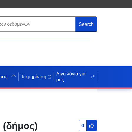
Search
Λίγα λόγια για
σεις
Τεκμηρίωση
μας
 (δήμος)
0