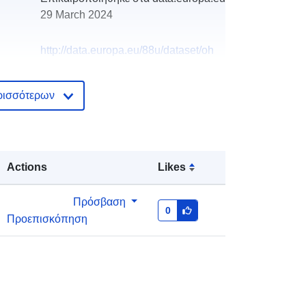
29 March 2024
http://data.europa.eu/88u/dataset/oh
_rechnungsabschluss-st-polten-
2017-gemeinde
ρισσότερων
Actions
Likes
Πρόσβαση
0
Προεπισκόπηση