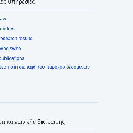
ες υπηρεσίες
law
tenders
esearch results
Whoiswho
ublications
δεση στη διεπαφή του παρόχου δεδομένων
α κοινωνικής δικτύωσης