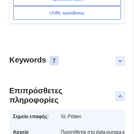
URL πρόσβασης
Keywords
7
keyboard_arrow_down
Επιπρόσθετες
keyboard_arrow_up
πληροφορίες
Σημείο επαφής:
St. Pölten
Αρχείο
Προστίθεται στο data.europa.eu:
3